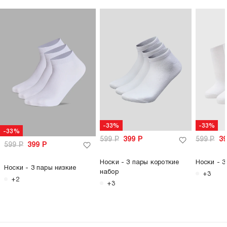
-33%
-33%
-33%
599
Р
399
Р
599
Р
3
599
Р
399
Р
Носки - 3 пары короткие
Носки - 3
Носки - 3 пары низкие
набор
+3
+2
+3