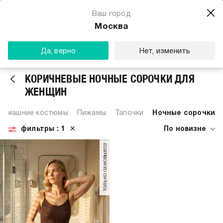
Магазин одежды для тебя
Ваш город
Скачать
☆☆☆☆☆
★★★★★
(23) звезды
Москва
ТВОЕ
Да, верно
Нет, изменить
КОРИЧНЕВЫЕ НОЧНЫЕ СОРОЧКИ ДЛЯ
ЖЕНЩИН
Домашние костюмы
Пижамы
Тапочки
Ночные сорочки
фильтры
: 1
✕
По новизне
только самовывоз