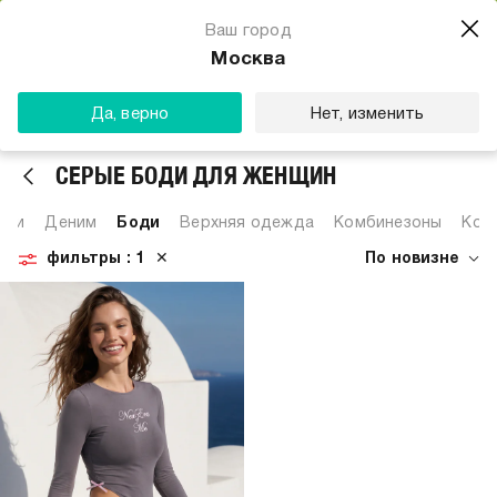
Магазин одежды для тебя
Ваш город
Скачать
☆☆☆☆☆
★★★★★
(23) звезды
Москва
ТВОЕ
Да, верно
Нет, изменить
СЕРЫЕ БОДИ ДЛЯ ЖЕНЩИН
ски
Деним
Боди
Верхняя одежда
Комбинезоны
Ком
фильтры
: 1
✕
По новизне