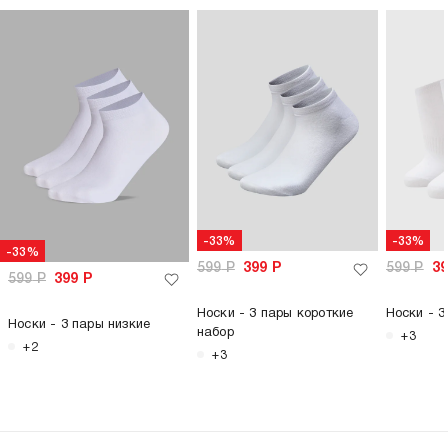
-33%
-33%
-33%
599
Р
399
Р
599
Р
3
599
Р
399
Р
Носки - 3 пары короткие
Носки - 3
Носки - 3 пары низкие
набор
+3
+2
+3