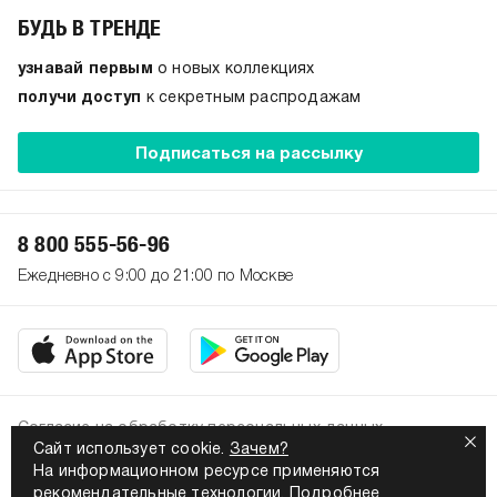
БУДЬ В ТРЕНДЕ
узнавай первым
о новых коллекциях
получи доступ
к секретным распродажам
Подписаться на рассылку
8 800 555-56-96
Ежедневно с 9:00 до 21:00 по Москве
Согласие на обработку персональных данных
Сайт использует cookie.
Зачем?
Политика конфиденциальности
На информационном ресурсе применяются
2026. Все права защищены
рекомендательные технологии.
Подробнее