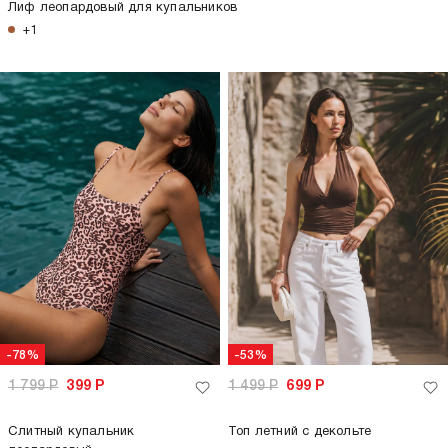
Лиф леопардовый для купальников
+1
-78%
-53%
1 799
Р
399
Р
1 499
Р
699
Р
Слитный купальник
Топ летний с декольте