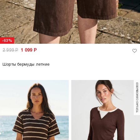
-63%
2 999
Р
1 099
Р
Шорты бермуды летние
только самовывоз