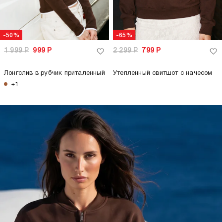
-50%
-65%
1 999
Р
999
Р
2 299
Р
799
Р
Лонгслив в рубчик приталенный
Утепленный свитшот с начесом
+1