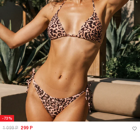
-73%
1 099
Р
299
Р