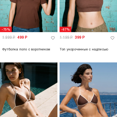
-75%
-67%
1 999
Р
499
Р
1 199
Р
399
Р
Футболка поло с воротником
Топ укороченные с надписью