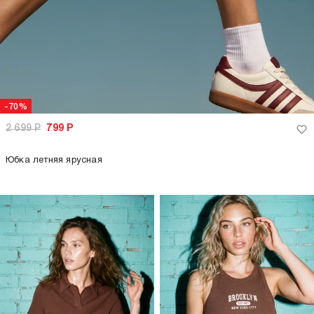
-70%
2 699
Р
799
Р
Юбка летняя ярусная