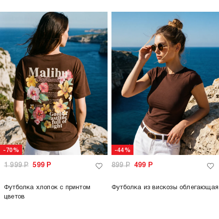
-70%
-44%
1 999
Р
599
Р
899
Р
499
Р
Футболка хлопок с принтом
Футболка из вискозы облегающая
цветов