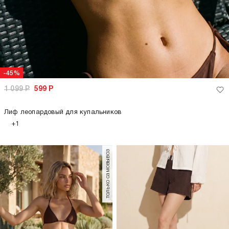
-45%
1 099
Р
599
Р
Лиф леопардовый для купальников
+1
только самовывоз