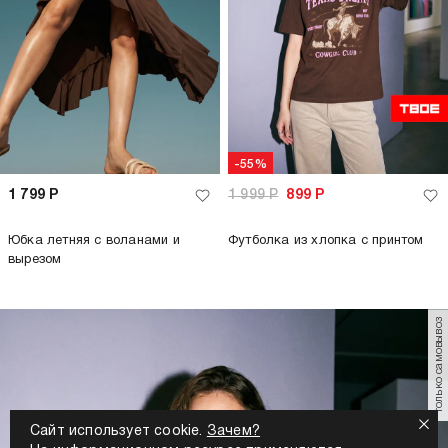
-55%
1 799
Р
1 999
Р
899
Р
Юбка летняя с воланами и
Футболка из хлопка с принтом
вырезом
только самовывоз
Сайт использует cookie.
Зачем?