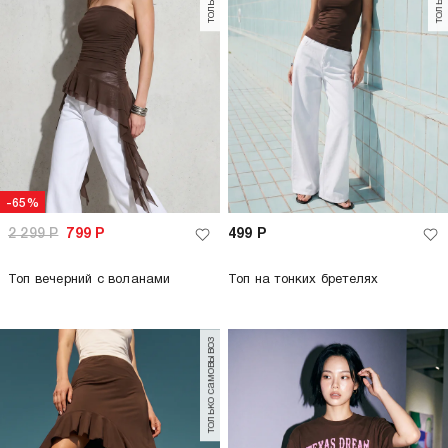
-65%
2 299
Р
799
Р
499
Р
Топ вечерний с воланами
Топ на тонких бретелях
только самовывоз