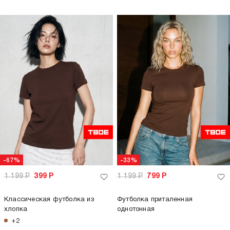
-67%
-33%
1 199
Р
399
Р
1 199
Р
799
Р
Классическая футболка из
Футболка приталенная
хлопка
однотонная
+2