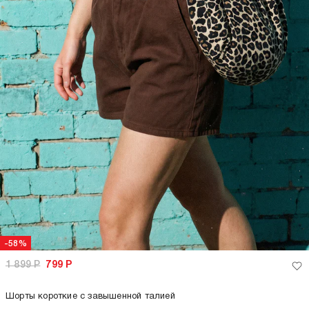
-58%
1 899
Р
799
Р
Шорты короткие с завышенной талией