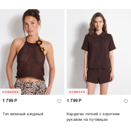
новинка
новинка
1 799
Р
1 799
Р
Топ вязаный ажурный
Кардиган летний с коротким
рукавом на пуговицах