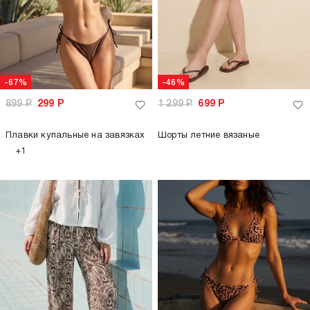
-67%
-46%
899
Р
299
Р
1 299
Р
699
Р
Плавки купальные на завязках
Шорты летние вязаные
+1