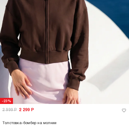
-23%
2 999
Р
2 299
Р
Толстовка-бомбер на молнии