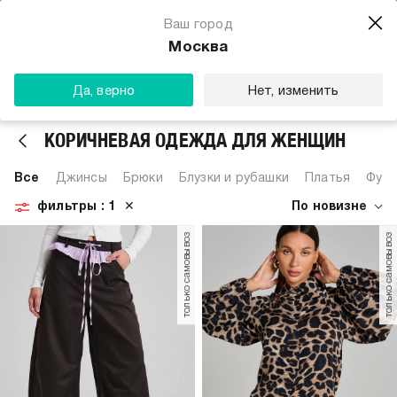
Магазин одежды для тебя
Ваш город
Скачать
☆☆☆☆☆
★★★★★
(23) звезды
Москва
ТВОЕ
Да, верно
Нет, изменить
КОРИЧНЕВАЯ ОДЕЖДА ДЛЯ ЖЕНЩИН
Все
Джинсы
Брюки
Блузки и рубашки
Платья
Футб
фильтры
: 1
✕
По новизне
только самовывоз
только самовывоз