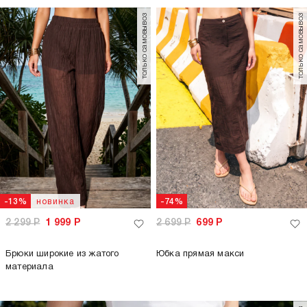
только самовывоз
только самовывоз
новинка
-13%
-74%
2 299
Р
1 999
Р
2 699
Р
699
Р
Брюки широкие из жатого
Юбка прямая макси
материала