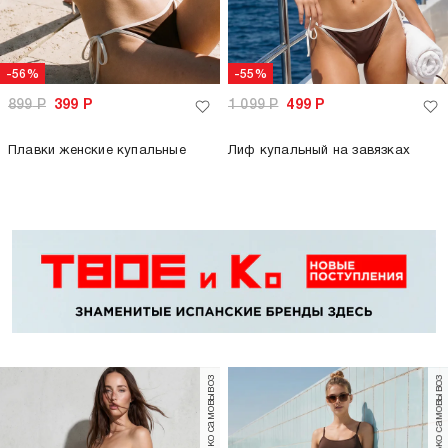
-56%
-55%
899
Р
399
Р
1 099
Р
499
Р
Плавки женские купальные
Лиф купальный на завязках
только самовывоз
только самовывоз