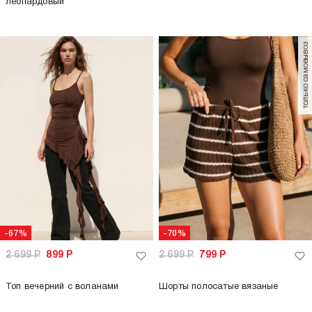
леопардовый
только самовывоз
-67%
-70%
2 699
Р
899
Р
2 699
Р
799
Р
Топ вечерний с воланами
Шорты полосатые вязаные