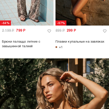
-64%
-67%
2 199
Р
799
Р
899
Р
299
Р
Брюки палаццо летние с
Плавки купальные на завязках
завышенной талией
+1