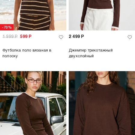
-70%
1 999
Р
599
Р
2 499
Р
Футболка поло вязаная в
Джемпер трикотажный
полоску
двухслойный