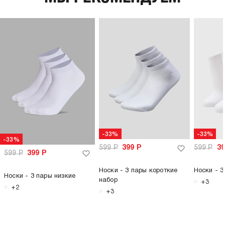
-33%
-33%
-33%
599
Р
399
Р
599
Р
3
599
Р
399
Р
Носки - 3 пары короткие
Носки - 3
Носки - 3 пары низкие
набор
+3
+2
+3