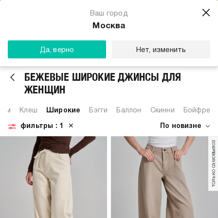
Магазин одежды для тебя
Ваш город
Скачать
☆☆☆☆☆
★★★★★
(23) звезды
Москва
ТВОЕ
Да, верно
Нет, изменить
БЕЖЕВЫЕ ШИРОКИЕ ДЖИНСЫ ДЛЯ
ЖЕНЩИН
ним
Клеш
Широкие
Бэгги
Баллон
Скинни
Бойфрен
фильтры
: 1
✕
По новизне
только самовывоз