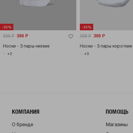
-33%
-33%
599
Р
399
Р
599
Р
399
Р
Носки - 3 пары низкие
Носки - 3 пары короткие
+2
+3
КОМПАНИЯ
ПОМОЩЬ
О бренде
Магазины