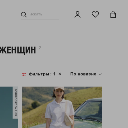
 ЖЕНЩИН
7
ные шорты
фильтры
: 1
✕
По новизне
только самовывоз