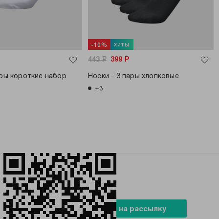
хиты
-10%
443
Р
399
Р
ары короткие набор
Носки - 3 пары хлопковые
+3
БУДЬ В ТРЕНДЕ
Подписаться на рассылку