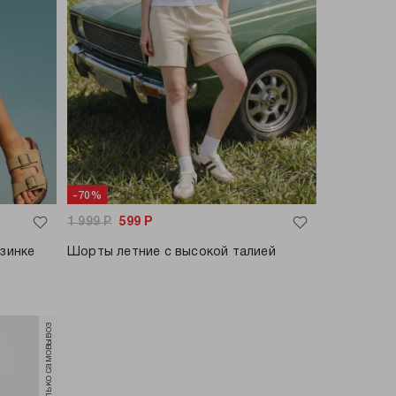
-70%
1 999
Р
599
Р
зинке
Шорты летние с высокой талией
только самовывоз