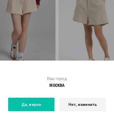
-70%
699
Р
2 299
Р
699
Р
Ваш город
МОСКВА
з вискозы со стрелками
Шорты бермуды льняные
Да, верно
Нет, изменить