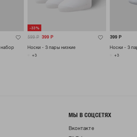
-33%
599
Р
399
Р
399
Р
 набор
Носки - 3 пары низкие
Носки - 3 п
+3
+3
МЫ В СОЦСЕТЯХ
Вконтакте