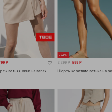
-74%
799
Р
2 299
Р
599
Р
рты летняя мини на запах
Шорты короткие летние на ре