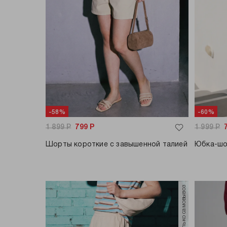
-58%
-60%
1 899
Р
799
Р
1 999
Р
Шорты короткие с завышенной талией
Юбка-шо
только самовывоз