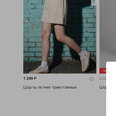
-70%
1 299
Р
2 299
Р
Шорты летние трикотажные
Шорты и