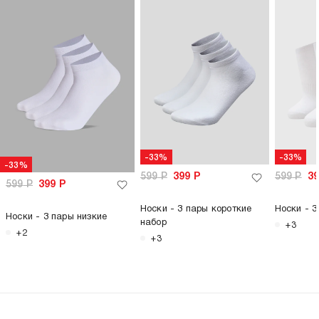
-33%
-33%
-33%
599
Р
399
Р
599
Р
3
599
Р
399
Р
Носки - 3 пары короткие
Носки - 3
Носки - 3 пары низкие
набор
+3
+2
+3