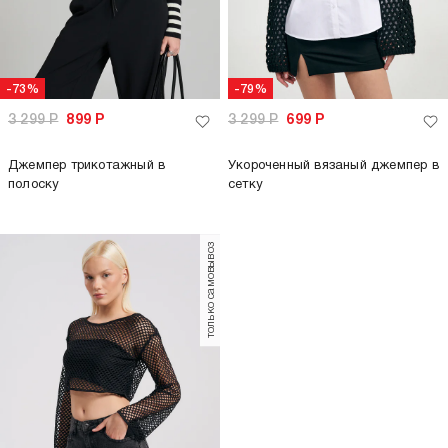
-73%
-79%
3 299
Р
899
Р
3 299
Р
699
Р
Джемпер трикотажный в
Укороченный вязаный джемпер в
полоску
сетку
только самовывоз