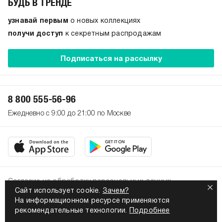
БУДЬ В ТРЕНДЕ
узнавай первым
о новых коллекциях
получи доступ
к секретным распродажам
Подписаться на рассылку
8 800 555-56-96
Ежедневно с 9:00 до 21:00 по Москве
Согласие на обработку персональных данных
Сайт использует cookie.
Зачем?
Политика конфиденциальности
На информационном ресурсе применяются
2026. Все права защищены
рекомендательные технологии.
Подробнее