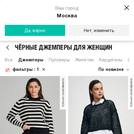
Магазин одежды для тебя
Ваш город
Скачать
☆☆☆☆☆
★★★★★
(23) звезды
Москва
ТВОЕ
Да, верно
Нет, изменить
ЧЁРНЫЕ ДЖЕМПЕРЫ ДЛЯ ЖЕНЩИН
Все
Джемперы
Пуловеры
Жилетки
Кардиганы
Св
фильтры
: 1
✕
По новизне
только самовывоз
только самовывоз