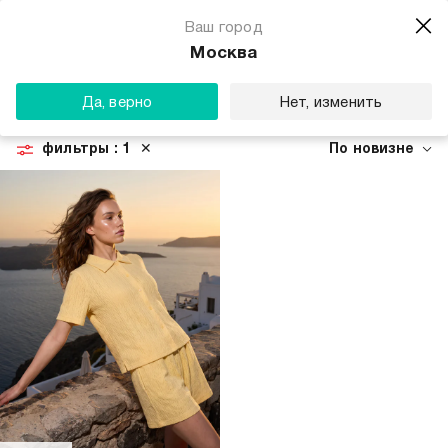
Ваш город
Москва
ЖЁЛТЫЕ КАРДИГАНЫ ДЛЯ ЖЕНЩИН
Да, верно
Нет, изменить
Джемперы
Пуловеры
Жилетки
Кардиганы
Свитеры
фильтры
: 1
✕
По новизне