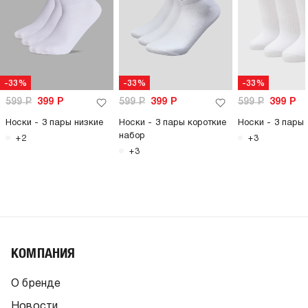
-33%
-33%
-33%
599
Р
399
Р
599
Р
399
Р
599
Р
399
Р
Носки - 3 пары низкие
Носки - 3 пары короткие
Носки - 3 пары 
набор
+2
+3
+3
КОМПАНИЯ
О бренде
Новости