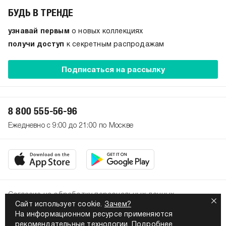
БУДЬ В ТРЕНДЕ
узнавай первым
о новых коллекциях
получи доступ
к секретным распродажам
Подписаться на рассылку
8 800 555-56-96
Ежедневно с 9:00 до 21:00 по Москве
Согласие на обработку персональных данных
Сайт использует cookie.
Зачем?
Политика конфиденциальности
На информационном ресурсе применяются
2026. Все права защищены
рекомендательные технологии.
Подробнее