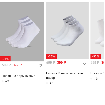
-33%
-33%
-33%
599
Р
399
Р
599
Р
3
599
Р
399
Р
Носки - 3 пары короткие
Носки - 3
Носки - 3 пары низкие
набор
+3
+2
+3