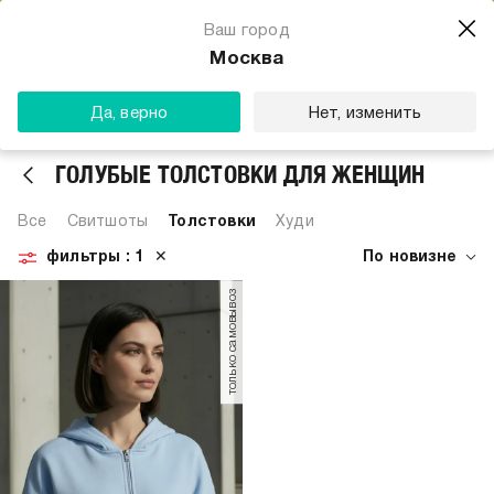
Магазин одежды для тебя
Ваш город
Скачать
☆☆☆☆☆
★★★★★
(23) звезды
Москва
ТВОЕ
Да, верно
Нет, изменить
ГОЛУБЫЕ ТОЛСТОВКИ ДЛЯ ЖЕНЩИН
Все
Свитшоты
Толстовки
Худи
фильтры
: 1
✕
По новизне
только самовывоз