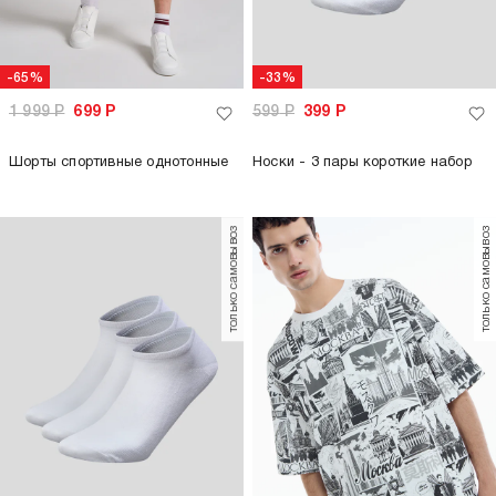
-65%
-33%
1 999
Р
699
Р
599
Р
399
Р
Шорты спортивные однотонные
Носки - 3 пары короткие набор
только самовывоз
только самовывоз