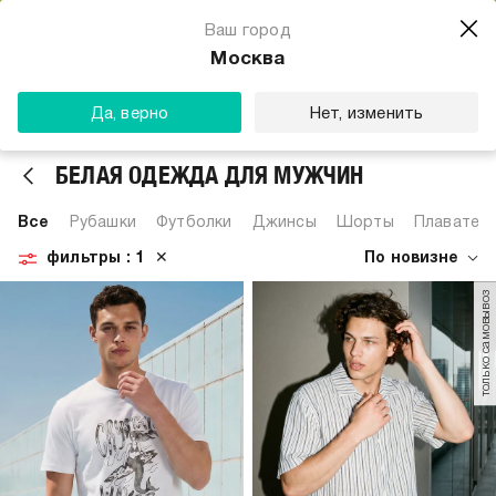
Магазин одежды для тебя
Ваш город
Скачать
☆☆☆☆☆
★★★★★
(23) звезды
Москва
ТВОЕ
Да, верно
Нет, изменить
БЕЛАЯ ОДЕЖДА ДЛЯ МУЖЧИН
Все
Рубашки
Футболки
Джинсы
Шорты
Плавател
фильтры
: 1
✕
По новизне
только самовывоз