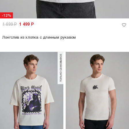
-12%
1 699
Р
1 499
Р
Лонгслив из хлопка с длинным рукавом
только самовывоз