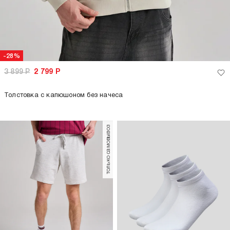
-28%
3 899
Р
2 799
Р
Толстовка с капюшоном без начеса
только самовывоз