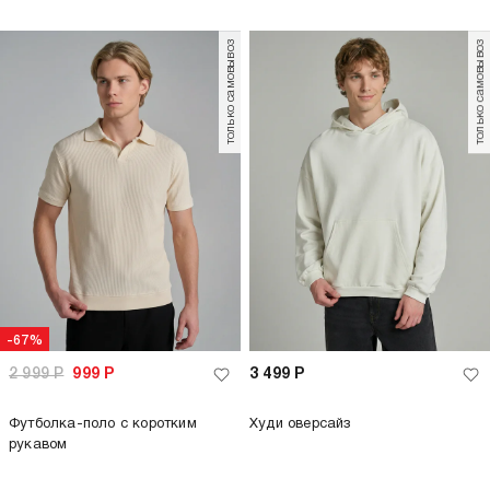
только самовывоз
только самовывоз
-67%
2 999
Р
999
Р
3 499
Р
Футболка-поло с коротким
Худи оверсайз
рукавом