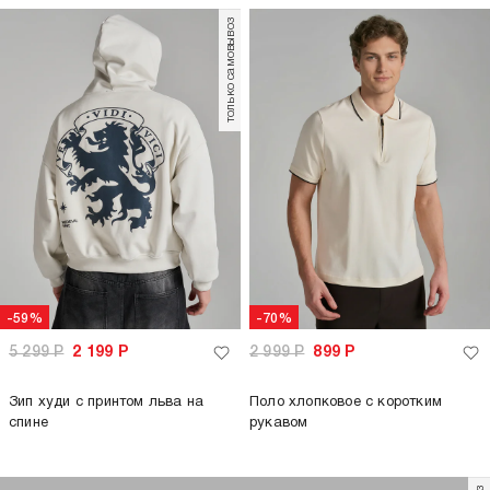
только самовывоз
-59%
-70%
5 299
Р
2 199
Р
2 999
Р
899
Р
Зип худи с принтом льва на
Поло хлопковое с коротким
спине
рукавом