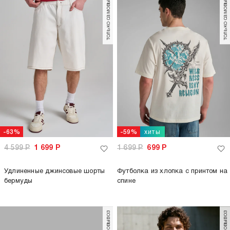
только самовывоз
только самовывоз
хиты
-63%
-59%
4 599
Р
1 699
Р
1 699
Р
699
Р
Удлиненные джинсовые шорты
Футболка из хлопка с принтом на
бермуды
спине