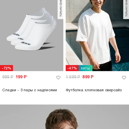
только самовывоз
только самовывоз
хиты
-72%
-47%
699
Р
199
Р
1 699
Р
899
Р
Следки - 3 пары с надписями
Футболка хлопковая оверсайз