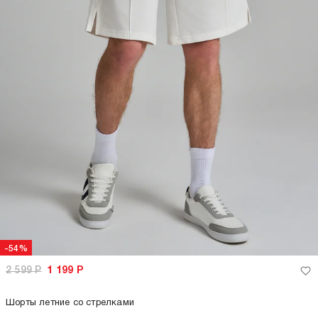
-54%
2 599
Р
1 199
Р
Шорты летние со стрелками