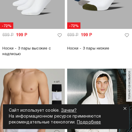
-72%
-72%
699
Р
199
Р
699
Р
199
Р
Носки - 3 пары высокие с
Носки - 3 пары низкие
надписью
только самовывоз
Сайт использует cookie.
Зачем?
На информационном ресурсе применяются
рекомендательные технологии.
Подробнее