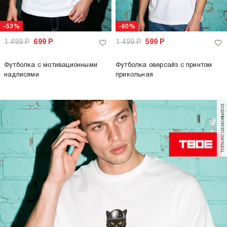
-53%
-60%
1 499
Р
699
Р
1 499
Р
599
Р
Футболка с мотивационными
Футболка оверсайз с принтом
надписями
прикольная
только самовывоз