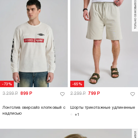
только самовывоз
-73%
-65%
3 299
Р
899
Р
2 299
Р
799
Р
Лонгслив оверсайз хлопковый с
Шорты трикотажные удлиненные
надписью
+1