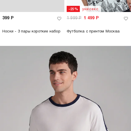
унисекс
-25%
399
Р
1 999
Р
1 499
Р
Носки - 3 пары короткие набор
Футболка с принтом Москва