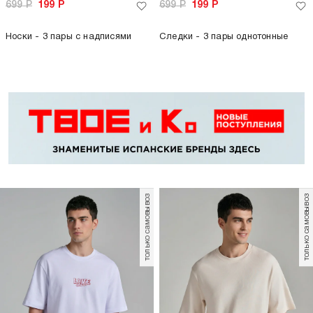
699
Р
199
Р
699
Р
199
Р
Носки - 3 пары с надписями
Следки - 3 пары однотонные
только самовывоз
только самовывоз