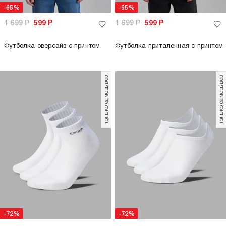
-65%
-65%
1 699
Р
599
Р
1 699
Р
599
Р
Футболка оверсайз с принтом
Футболка приталенная с принтом
только самовывоз
только самовывоз
-72%
-72%