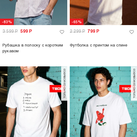
-83%
-65%
3 599
Р
599
Р
2 299
Р
799
Р
Рубашка в полоску с коротким
Футболка с принтом на спине
рукавом
только самовывоз
только самовывоз