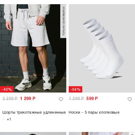
только самовывоз
-43%
-54%
2 299
Р
1 299
Р
1 299
Р
599
Р
Шорты трикотажные удлиненные
Носки - 5 пары хлопковые
+1