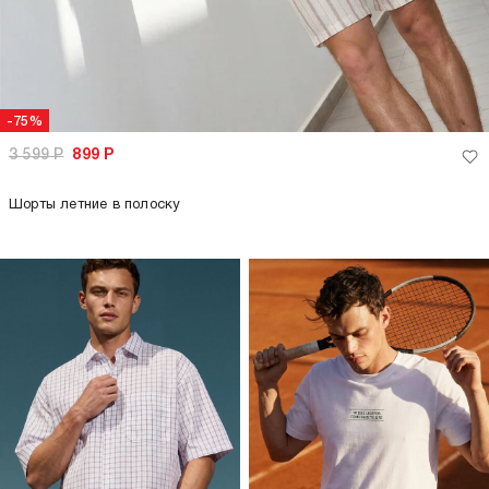
-75%
3 599
Р
899
Р
Шорты летние в полоску