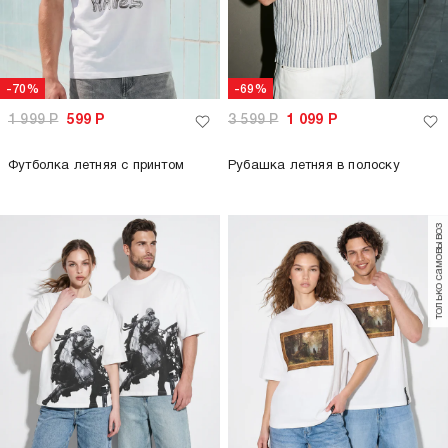
-70%
-69%
1 999
Р
599
Р
3 599
Р
1 099
Р
Футболка летняя с принтом
Рубашка летняя в полоску
только самовывоз