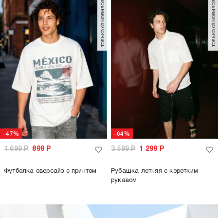
только самовывоз
только самовывоз
-47%
-64%
1 699
Р
899
Р
3 599
Р
1 299
Р
Футболка оверсайз с принтом
Рубашка летняя с коротким
рукавом