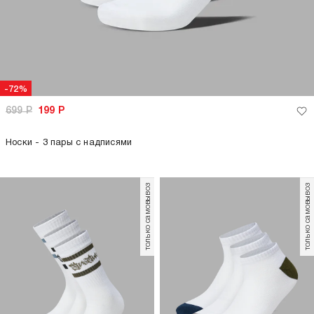
-72%
699
Р
199
Р
Носки - 3 пары с надписями
только самовывоз
только самовывоз