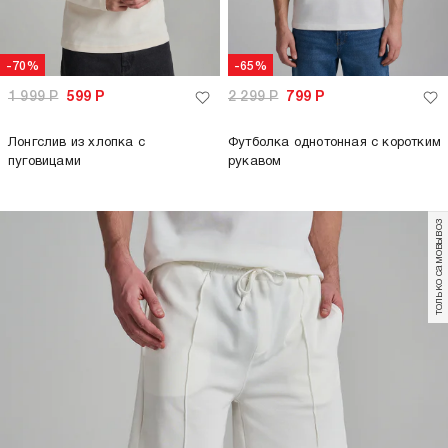
-70%
-65%
1 999
Р
599
Р
2 299
Р
799
Р
Лонгслив из хлопка с
Футболка однотонная с коротким
пуговицами
рукавом
только самовывоз