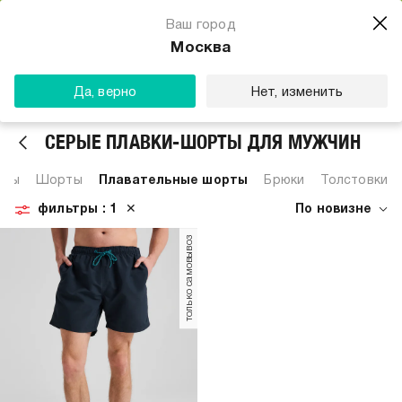
Магазин одежды для тебя
Ваш город
Скачать
☆☆☆☆☆
★★★★★
(23) звезды
Москва
ТВОЕ
Да, верно
Нет, изменить
СЕРЫЕ ПЛАВКИ-ШОРТЫ ДЛЯ МУЖЧИН
нсы
Шорты
Плавательные шорты
Брюки
Толстовки, 
фильтры
: 1
✕
По новизне
только самовывоз