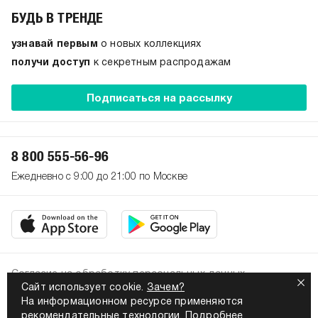
БУДЬ В ТРЕНДЕ
узнавай первым
о новых коллекциях
получи доступ
к секретным распродажам
Подписаться на рассылку
8 800 555-56-96
Ежедневно с 9:00 до 21:00 по Москве
Согласие на обработку персональных данных
Сайт использует cookie.
Зачем?
Политика конфиденциальности
На информационном ресурсе применяются
2026. Все права защищены
рекомендательные технологии.
Подробнее