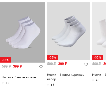
-33%
-33%
-33%
599
Р
399
Р
599
Р
3
599
Р
399
Р
Носки - 3 пары короткие
Носки - 3
Носки - 3 пары низкие
набор
+3
+2
+3