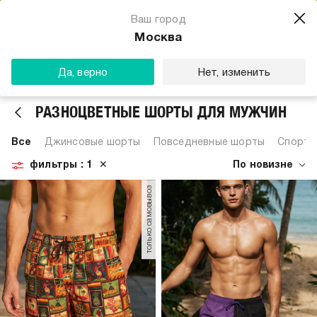
Магазин одежды для тебя
Ваш город
Скачать
☆☆☆☆☆
★★★★★
(23) звезды
Москва
ТВОЕ
Да, верно
Нет, изменить
РАЗНОЦВЕТНЫЕ ШОРТЫ ДЛЯ МУЖЧИН
Все
Джинсовые шорты
Повседневные шорты
Спорти
фильтры
: 1
✕
По новизне
только самовывоз