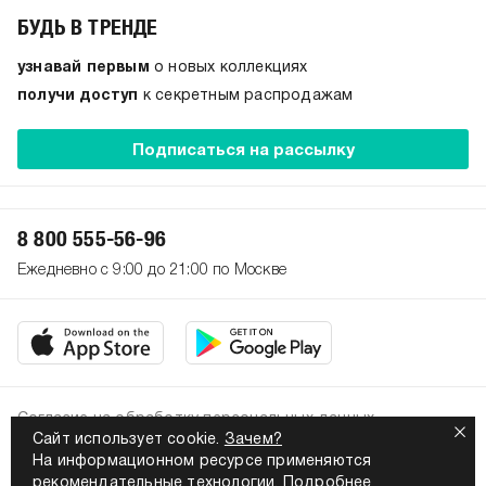
БУДЬ В ТРЕНДЕ
узнавай первым
о новых коллекциях
получи доступ
к секретным распродажам
Подписаться на рассылку
8 800 555-56-96
Ежедневно с 9:00 до 21:00 по Москве
Согласие на обработку персональных данных
Сайт использует cookie.
Зачем?
Политика конфиденциальности
На информационном ресурсе применяются
2026. Все права защищены
рекомендательные технологии.
Подробнее