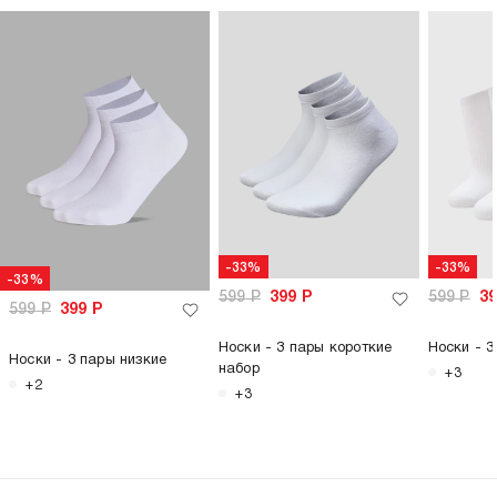
-33%
-33%
-33%
599
Р
399
Р
599
Р
3
599
Р
399
Р
Носки - 3 пары короткие
Носки - 3
Носки - 3 пары низкие
набор
+3
+2
+3