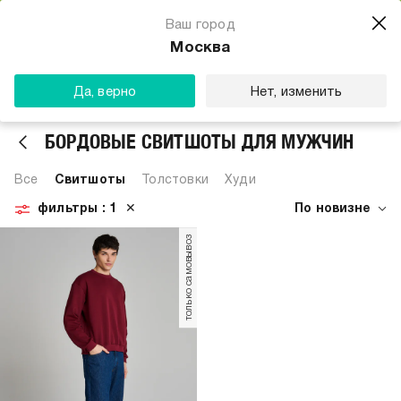
Магазин одежды для тебя
Ваш город
Скачать
☆☆☆☆☆
★★★★★
(23) звезды
Москва
ТВОЕ
Да, верно
Нет, изменить
БОРДОВЫЕ СВИТШОТЫ ДЛЯ МУЖЧИН
Все
Свитшоты
Толстовки
Худи
фильтры
: 1
✕
По новизне
только самовывоз