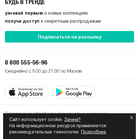
БУДЬ В ТРЕНДЕ
узнавай первым
о новых коллекциях
получи доступ
к секретным распродажам
Подписаться на рассылку
8 800 555-56-96
Ежедневно с 9:00 до 21:00 по Москве
Согласие на обработку персональных данных
Сайт использует cookie.
Зачем?
Политика конфиденциальности
На информационном ресурсе применяются
2026. Все права защищены
рекомендательные технологии.
Подробнее