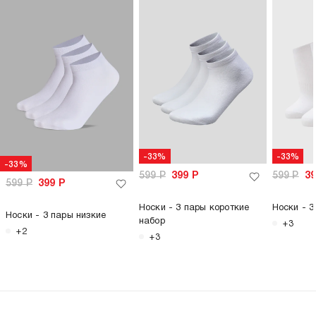
-33%
-33%
-33%
599
Р
399
Р
599
Р
3
599
Р
399
Р
Носки - 3 пары короткие
Носки - 3
Носки - 3 пары низкие
набор
+3
+2
+3