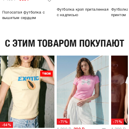
Футболка кроп приталенная
Футболка
Полосатая футболка с
с надписью
принтом
вышитым сердцем
C ЭТИМ ТОВАРОМ ПОКУПАЮТ
-71%
-71%
-64%