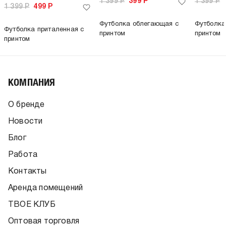
1 399
Р
399
Р
1 399
Р
1 399
Р
499
Р
Футболка облегающая с
Футболка
Футболка приталенная с
принтом
принтом
принтом
КОМПАНИЯ
О бренде
Новости
Блог
Работа
Контакты
Аренда помещений
ТВОЕ КЛУБ
Оптовая торговля