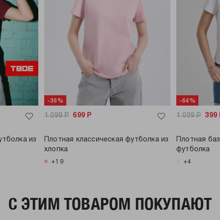
-36%
-64%
1 099
Р
699
Р
1 099
Р
399
утболка из
Плотная классическая футболка из
Плотная ба
хлопка
футболка
+19
+4
C ЭТИМ ТОВАРОМ ПОКУПАЮТ