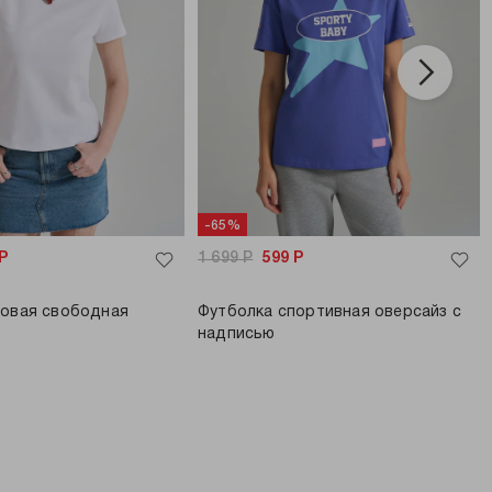
-65%
Р
1 699
Р
599
Р
зовая свободная
Футболка спортивная оверсайз с
надписью