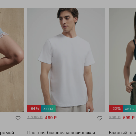
хиты
хиты
-64%
-33%
1 399
Р
499
Р
899
Р
599
Р
хромой
Плотная базовая классическая
Базовый пло