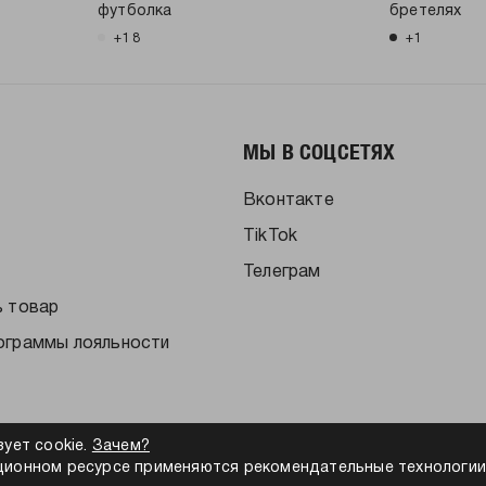
футболка
бретелях
+18
+1
МЫ В СОЦСЕТЯХ
Вконтакте
TikTok
Телеграм
ь товар
ограммы лояльности
зует cookie.
Зачем?
ионном ресурсе применяются рекомендательные технологии
альности
Согласие на обработку персональных данных