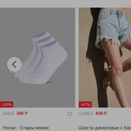
-33%
-61%
599
Р
399
Р
2 299
Р
899
Р
Носки - 3 пары низкие
Шорты джинсовые с ба