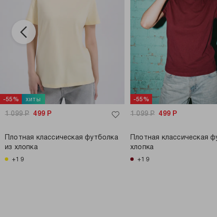
хиты
-55%
-55%
1 099
Р
499
Р
1 099
Р
499
Р
Плотная классическая футболка
Плотная классическая ф
из хлопка
хлопка
+19
+19