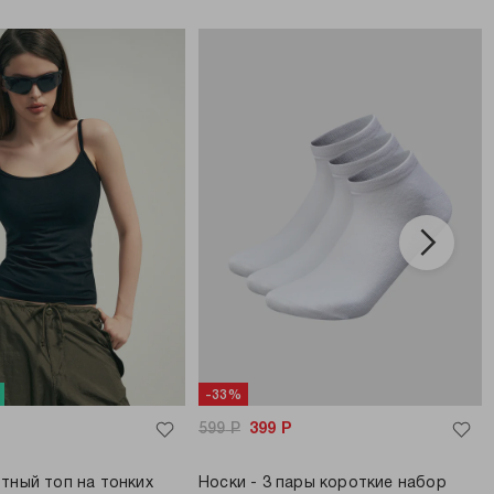
-33%
599
Р
399
Р
тный топ на тонких
Носки - 3 пары короткие набор