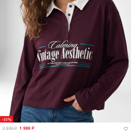
-33%
2 999
Р
1 999
Р