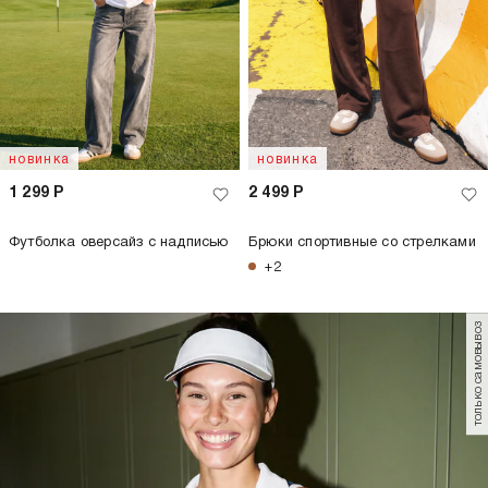
новинка
новинка
1 299
Р
2 499
Р
Футболка оверсайз с надписью
Брюки спортивные со стрелками
+2
только самовывоз