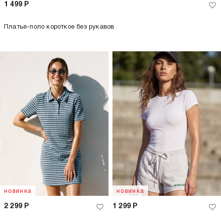
1 499
Р
Платье-поло короткое без рукавов
новинка
новинка
2 299
Р
1 299
Р