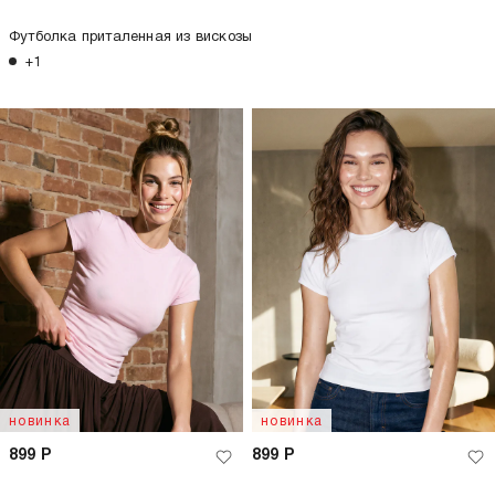
Футболка приталенная из вискозы
+1
новинка
новинка
899
Р
899
Р