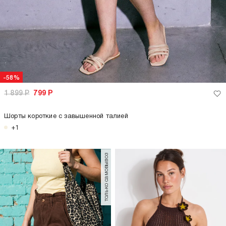
-58%
1 899
Р
799
Р
Шорты короткие с завышенной талией
+1
только самовывоз