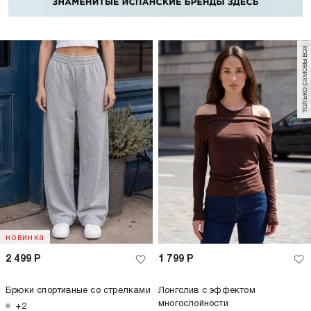
только самовывоз
новинка
2 499
Р
1 799
Р
Брюки спортивные со стрелками
Лонгслив с эффектом
многослойности
+2