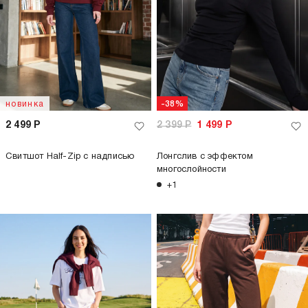
новинка
-38%
2 499
Р
2 399
Р
1 499
Р
Свитшот Half-Zip с надписью
Лонгслив с эффектом
многослойности
+1