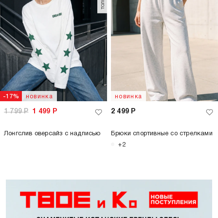
новинка
-17%
новинка
1 799
Р
1 499
Р
2 499
Р
Лонгслив оверсайз с надписью
Брюки спортивные со стрелками
+2