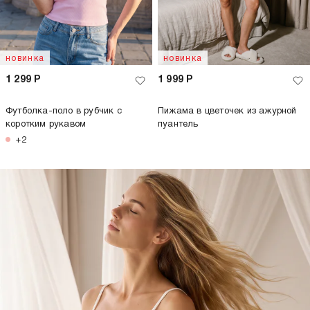
новинка
новинка
1 299
Р
1 999
Р
Футболка-поло в рубчик с
Пижама в цветочек из ажурной
коротким рукавом
пуантель
+2