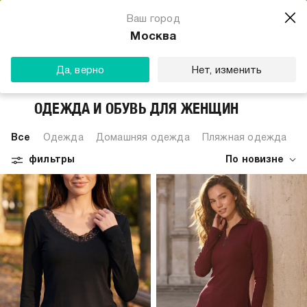
Магазин одежды для тебя
Ваш город
Скачать
☆☆☆☆☆
★★★★★
(23) звезды
Москва
ТВОЕ
Да, верно
Нет, изменить
ОДЕЖДА И ОБУВЬ ДЛЯ ЖЕНЩИН
Все
Одежда
Домашняя одежда
Пляжная одежда
С
фильтры
По новизне