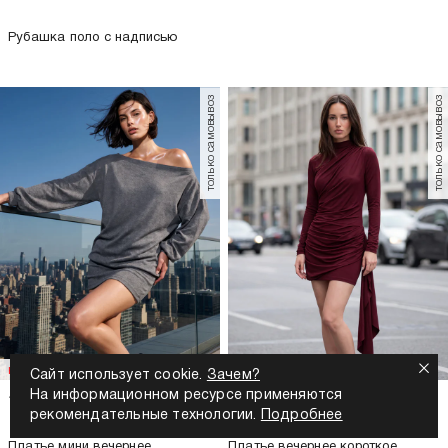
Рубашка поло с надписью
только самовывоз
только самовывоз
новинка
новинка
Сайт использует cookie.
Зачем?
На информационном ресурсе применяются
1 999
Р
1 999
Р
рекомендательные технологии.
Подробнее
Платье мини вечернее
Платье вечернее короткое