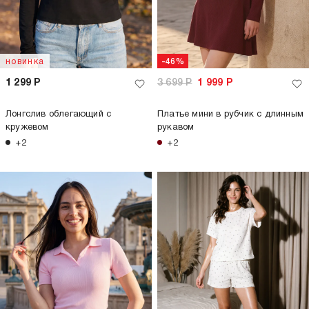
новинка
-46%
1 299
Р
3 699
Р
1 999
Р
Лонгслив облегающий с
Платье мини в рубчик с длинным
кружевом
рукавом
+2
+2