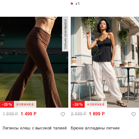
+1
только самовывоз
новинка
новинка
-25%
-24%
1 999
Р
1 499
Р
2 499
Р
1 899
Р
Легинсы клеш с высокой талией
Брюки алладины летние