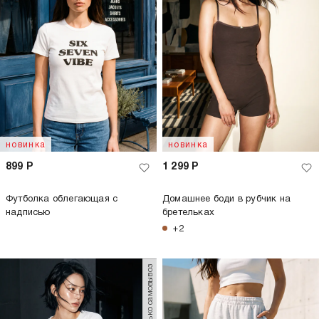
новинка
новинка
899
Р
1 299
Р
Футболка облегающая с
Домашнее боди в рубчик на
надписью
бретельках
+2
только самовывоз