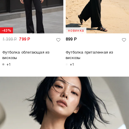
-43%
новинка
1 399
Р
799
Р
899
Р
Футболка облегающая из
Футболка приталенная из
вискозы
вискозы
+1
+1