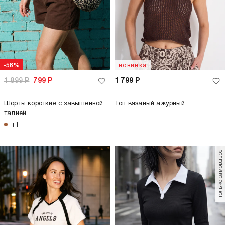
-58%
новинка
1 899
Р
799
Р
1 799
Р
Шорты короткие с завышенной
Топ вязаный ажурный
талией
+1
только самовывоз