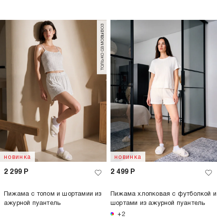
только самовывоз
новинка
новинка
2 299
Р
2 499
Р
Пижама с топом и шортамии из
Пижама хлопковая с футболкой и
ажурной пуантель
шортами из ажурной пуантель
+2