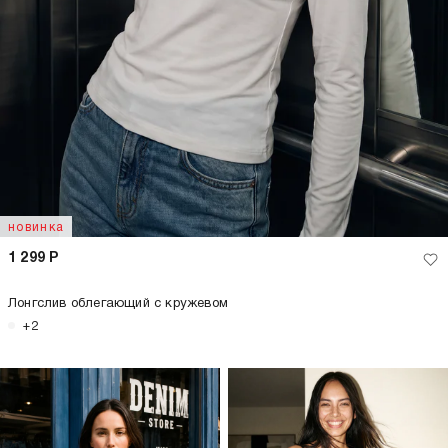
новинка
1 299
Р
Лонгслив облегающий с кружевом
+2