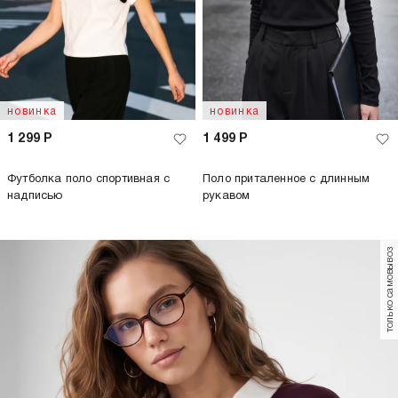
новинка
новинка
1 299
Р
1 499
Р
Футболка поло спортивная с
Поло приталенное с длинным
надписью
рукавом
только самовывоз