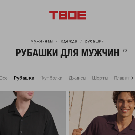
мужчинам
одежда
рубашки
РУБАШКИ ДЛЯ МУЖЧИН
70
Все
Рубашки
Футболки
Джинсы
Шорты
Плавате