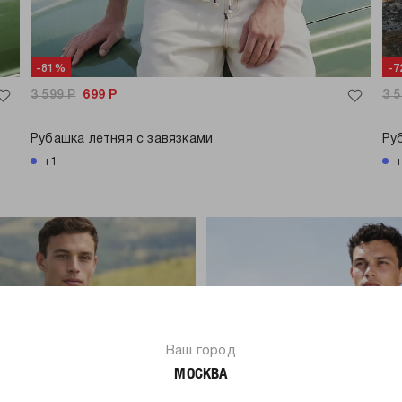
-81%
-
3 599
Р
699
Р
3 
Рубашка летняя с завязками
Ру
+1
Ваш город
МОСКВА