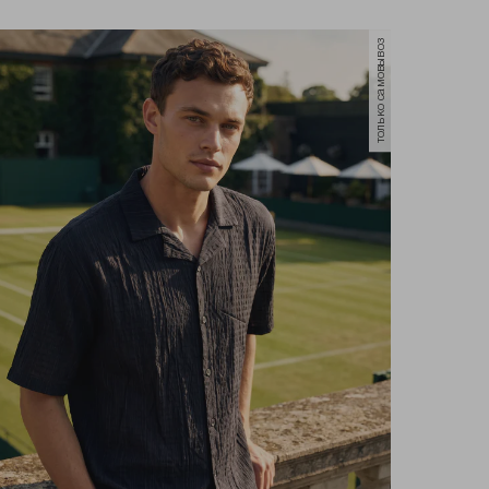
только самовывоз