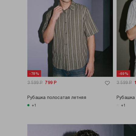
-78%
-69%
3 599
Р
799
Р
3 599
Р
Рубашка полосатая летняя
Рубашка 
+1
+1