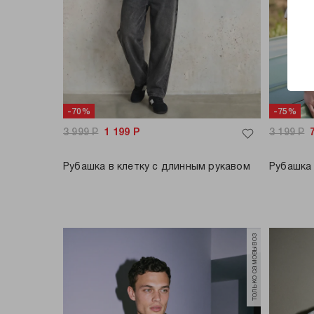
-70%
-75%
3 999
Р
1 199
Р
3 199
Р
Рубашка в клетку с длинным рукавом
Рубашка
только самовывоз