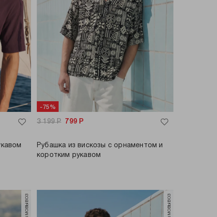
-75%
3 199
Р
799
Р
укавом
Рубашка из вискозы с орнаментом и
коротким рукавом
только самовывоз
только самовывоз