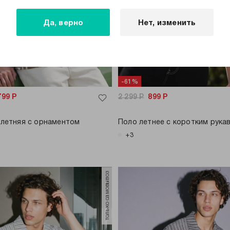
Да, верно
Нет, изменить
-61%
799
Р
2 299
Р
899
Р
 летняя с орнаментом
Поло летнее с коротким рука
+3
только самовывоз