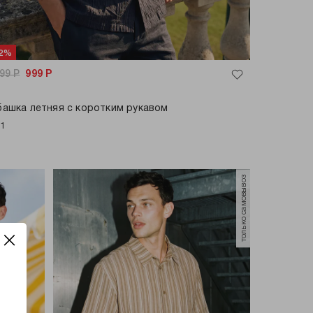
72%
599
Р
999
Р
башка летняя с коротким рукавом
+1
только самовывоз