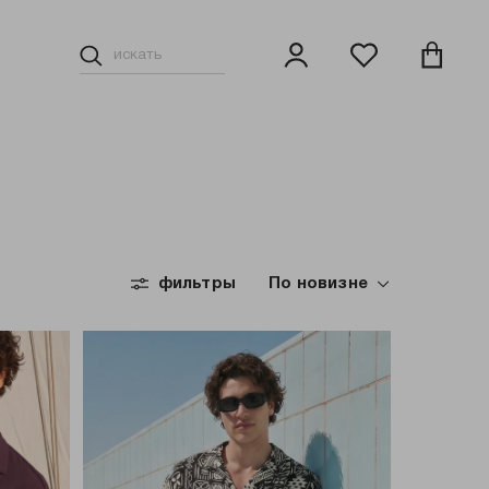
льные шорты
Брюки
фильтры
Толстовки, свитшоты, худи
По новизне
Носки