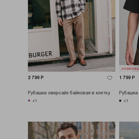
новинк
2 799
Р
1 799
Р
Рубашка оверсайз байковая в клетку
Рубашка 
+1
+1