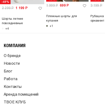
-48%
1 999
Р
699
Р
3 199
Р
2 299
Р
1 199
Р
Пляжные шорты для
Рубашка 
Шорты летние
купания
орнамент
повседневные
+1
+4
КОМПАНИЯ
О бренде
Новости
Блог
Работа
Контакты
Аренда помещений
ТВОЕ КЛУБ