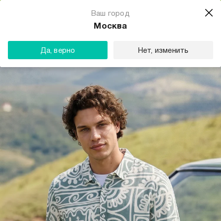
Магазин одежды для тебя
Ваш город
Скачать
☆☆☆☆☆
★★★★★
(23) звезды
Москва
ТВОЕ
Да, верно
Нет, изменить