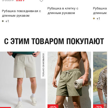
3 999
Р
699
Р
Рубашка в клетку с
Рубашка 
Рубашка повседневная с
длинным рукавом
длинным 
длинным рукавом
+1
+1
C ЭТИМ ТОВАРОМ ПОКУПАЮТ
только самовывоз
-65%
-75%