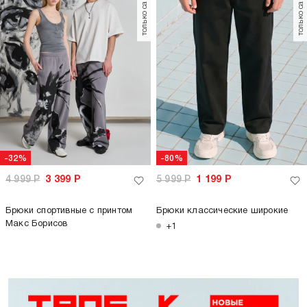
только самовывоз
только самовывоз
-32%
-80%
4 999
Р
3 399
Р
5 999
Р
1 199
Р
Брюки спортивные с принтом
Брюки классические широкие
Макс Борисов
+1