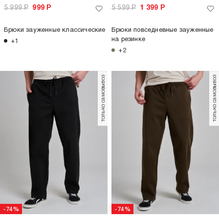
5 999
Р
999
Р
5 599
Р
1 399
Р
Брюки зауженные классические
Брюки повседневные зауженные
на резинке
+1
+2
только самовывоз
только самовывоз
-74%
-74%