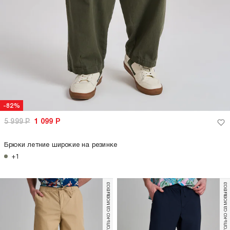
-82%
5 999
Р
1 099
Р
Брюки летние широкие на резинке
+1
только самовывоз
только самовывоз