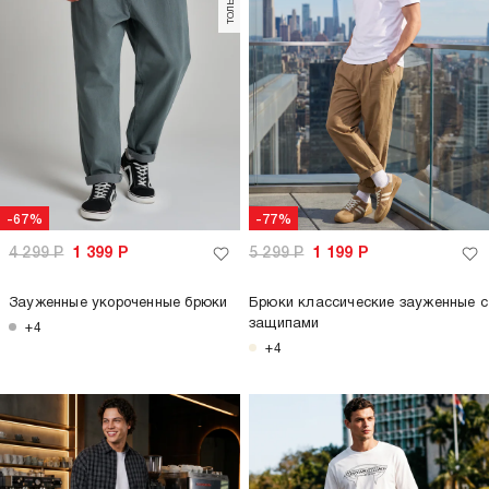
-67%
-77%
4 299
Р
1 399
Р
5 299
Р
1 199
Р
Зауженные укороченные брюки
Брюки классические зауженные с
защипами
+4
+4