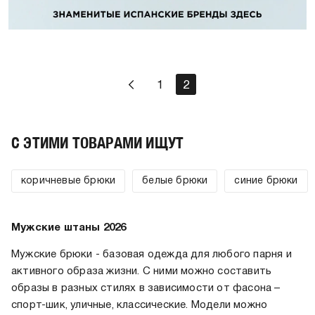
1
2
C ЭТИМИ ТОВАРАМИ ИЩУТ
коричневые брюки
белые брюки
синие брюки
Мужские штаны 2026
Мужские брюки - базовая одежда для любого парня и
активного образа жизни. С ними можно составить
образы в разных стилях в зависимости от фасона –
спорт-шик, уличные, классические. Модели можно