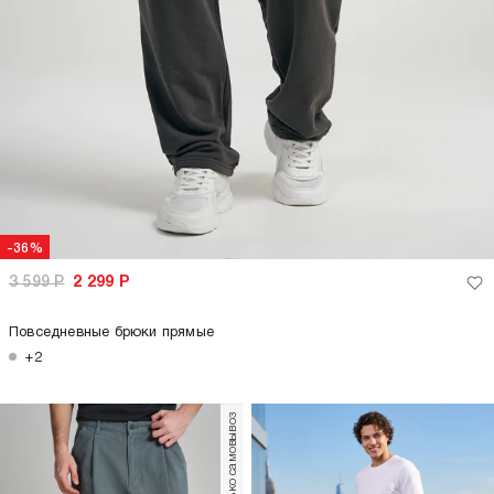
-36%
3 599
Р
2 299
Р
Повседневные брюки прямые
+2
только самовывоз