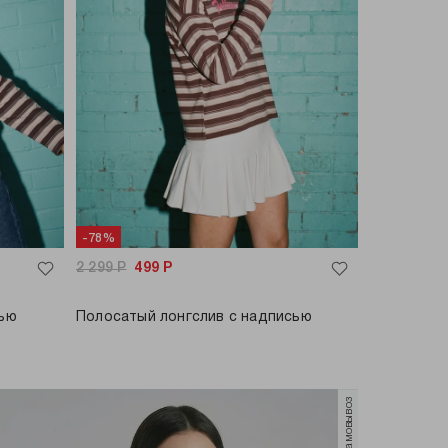
-78%
2 299
Р
499
Р
сью
Полосатый лонгслив с надписью
только самовывоз