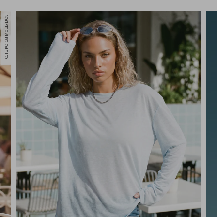
только самовывоз