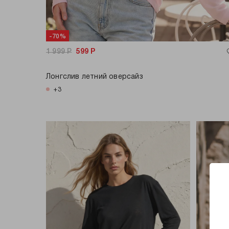
-70%
1 999
Р
599
Р
Лонгслив летний оверсайз
+3