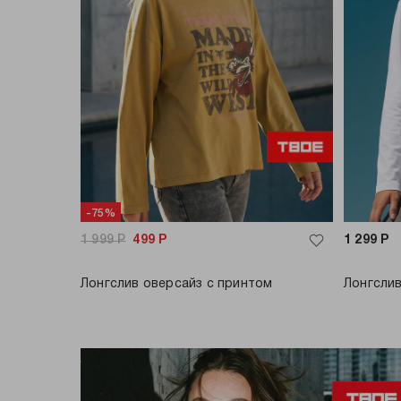
-75%
1 999
Р
499
Р
1 299
Р
Лонгслив оверсайз с принтом
Лонгслив