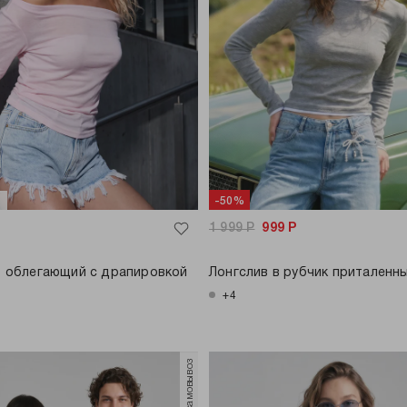
а
-50%
1 999
Р
999
Р
в облегающий с драпировкой
Лонгслив в рубчик приталенн
+4
только самовывоз