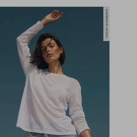
только самовывоз