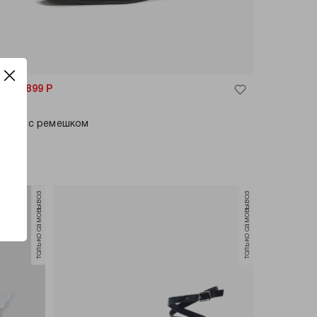
31%
299
Р
899
Р
летки с ремешком
только самовывоз
только самовывоз