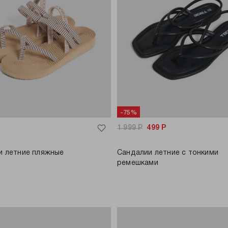
-75%
1 999
Р
499
Р
и летние пляжные
Сандалии летние с тонкими
ремешками