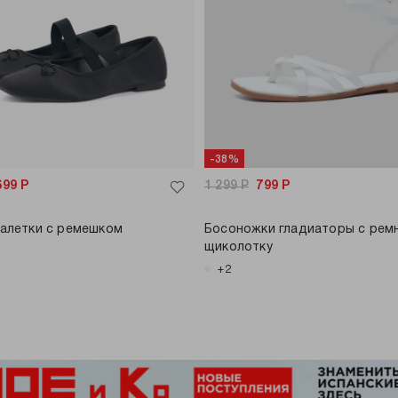
-38%
699
Р
1 299
Р
799
Р
балетки с ремешком
Босоножки гладиаторы с рем
щиколотку
+2