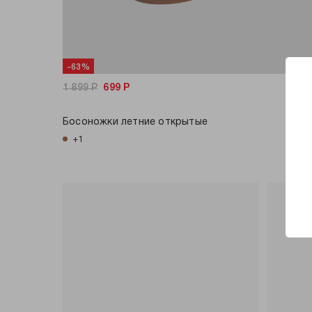
-63%
1 899
Р
699
Р
Босоножки летние открытые
+1