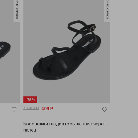
только самовывоз
только самовывоз
-75%
1 999
Р
499
Р
Босоножки гладиаторы летние через
палец