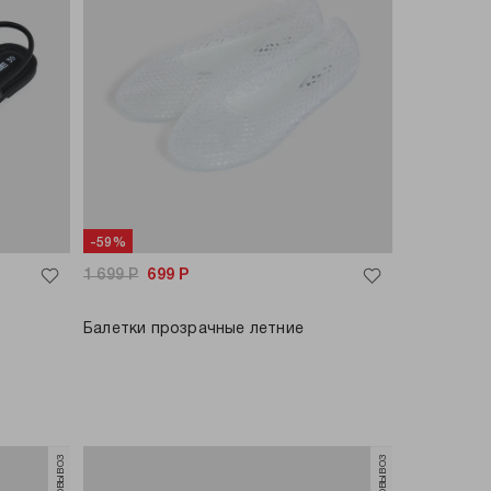
-59%
1 699
Р
699
Р
Балетки прозрачные летние