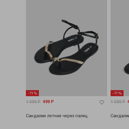
-71%
-71%
1 699
Р
499
Р
1 699
Р
Сандалии летние через палец
Сандали