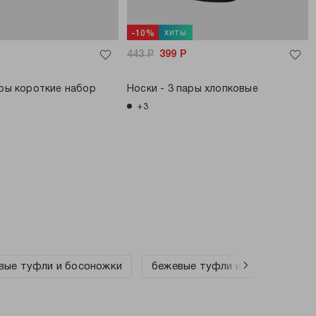
хиты
-10%
443
Р
399
Р
ары короткие набор
Носки - 3 пары хлопковые
+3
вые туфли и босоножки
бежевые туфли и босоножки