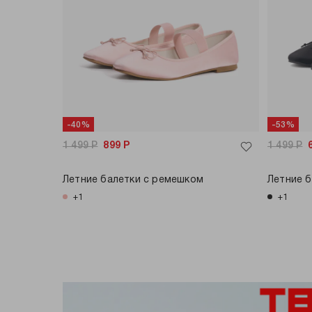
-40%
-53%
1 499
Р
899
Р
1 499
Р
Летние балетки с ремешком
Летние 
+1
+1