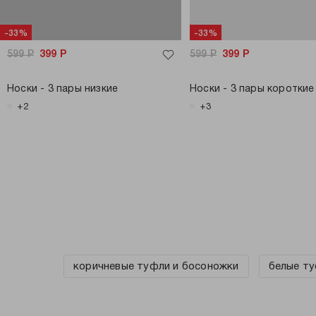
-33%
-33%
599
Р
399
Р
599
Р
399
Р
Носки - 3 пары низкие
Носки - 3 пары короткие
+2
+3
коричневые туфли и босоножки
белые ту