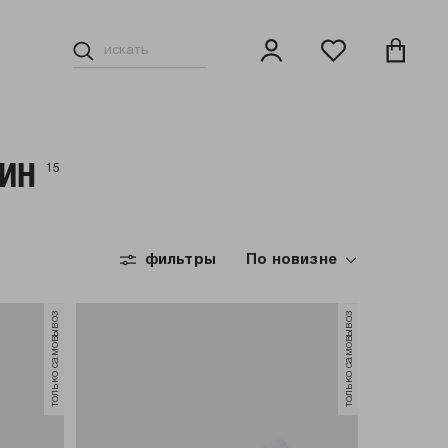
ИН
15
ы
Тапочки
Сапоги и ботинки
фильтры
По новизне
только самовывоз
только самовывоз