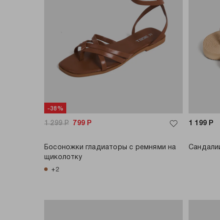
-38%
1 299
Р
799
Р
1 199
Р
Босоножки гладиаторы с ремнями на
Сандали
щиколотку
+2