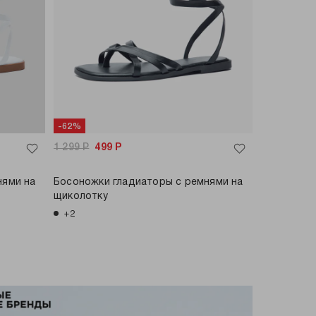
-62%
1 299
Р
499
Р
нями на
Босоножки гладиаторы с ремнями на
щиколотку
+2