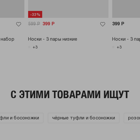
-33%
599
Р
399
Р
399
Р
 набор
Носки - 3 пары низкие
Носки - 3 п
+3
+3
C ЭТИМИ ТОВАРАМИ ИЩУТ
фли и босоножки
чёрные туфли и босоножки
розо