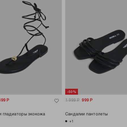
-50%
499
Р
1 999
Р
999
Р
и гладиаторы экокожа
Сандалии пантолеты
+1