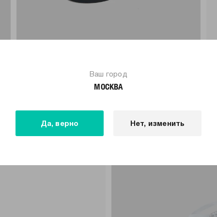
-63%
-
1 899
Р
699
Р
1 
Ваш город
Босоножки летние открытые
Ба
МОСКВА
+1
Да, верно
Нет, изменить