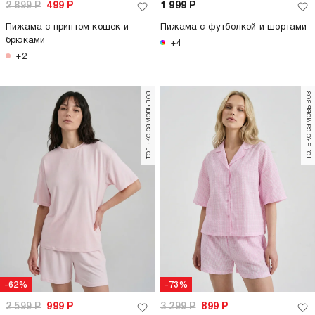
2 899
Р
499
Р
1 999
Р
Пижама с принтом кошек и
Пижама с футболкой и шортами
брюками
+4
+2
только самовывоз
только самовывоз
-62%
-73%
2 599
Р
999
Р
3 299
Р
899
Р