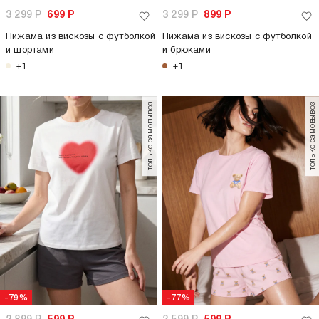
3 299
Р
699
Р
3 299
Р
899
Р
Пижама из вискозы с футболкой
Пижама из вискозы с футболкой
и шортами
и брюками
+1
+1
только самовывоз
только самовывоз
-79%
-77%