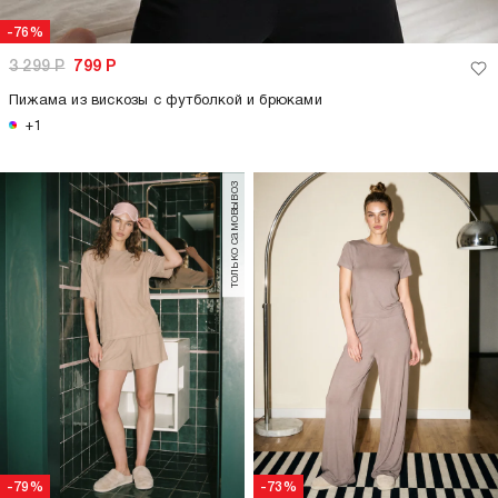
-76%
3 299
Р
799
Р
Пижама из вискозы с футболкой и брюками
+1
только самовывоз
-79%
-73%