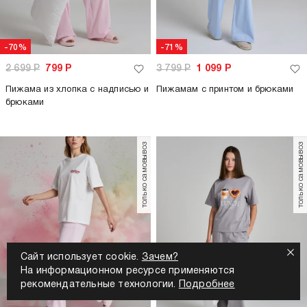
-70%
-71%
2 699
Р
799
Р
3 799
Р
1 099
Р
Пижама из хлопка с надписью и
Пижамам с принтом и брюками
брюками
только самовывоз
только самовывоз
Сайт использует cookie.
Зачем?
На информационном ресурсе применяются
рекомендательные технологии.
Подробнее