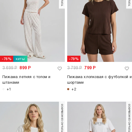
хиты
-76%
-79%
3 699
Р
899
Р
3 799
Р
799
Р
Пижама летняя с топом и
Пижама хлопковая с футболкой и
штанами
шортами
+1
+2
только самовывоз
только самовывоз