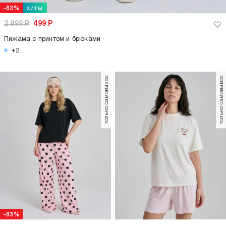
хиты
-83%
2 899
Р
499
Р
Пижама с принтом и брюками
+2
только самовывоз
только самовывоз
-83%