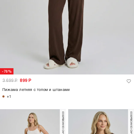
-76%
3 699
Р
899
Р
Пижама летняя с топом и штанами
+1
только самовывоз
только самовывоз