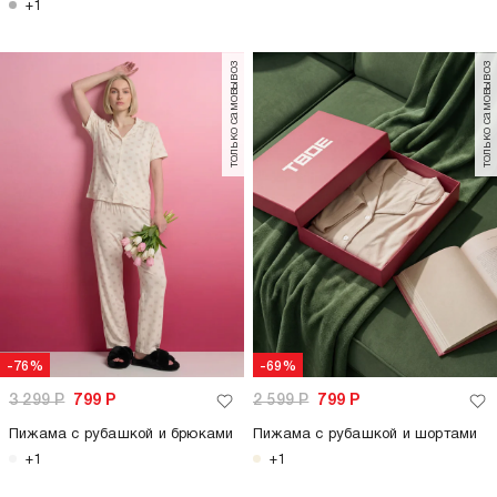
+1
только самовывоз
только самовывоз
-76%
-69%
3 299
Р
799
Р
2 599
Р
799
Р
Пижама с рубашкой и брюками
Пижама с рубашкой и шортами
+1
+1