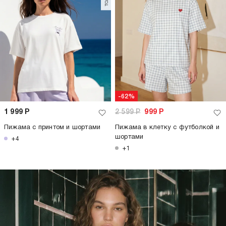
-62%
1 999
Р
2 599
Р
999
Р
Пижама с принтом и шортами
Пижама в клетку с футболкой и
шортами
+4
+1