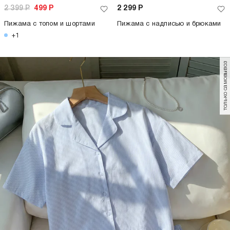
2 399
Р
499
Р
2 299
Р
Пижама с топом и шортами
Пижама с надписью и брюками
+1
только самовывоз