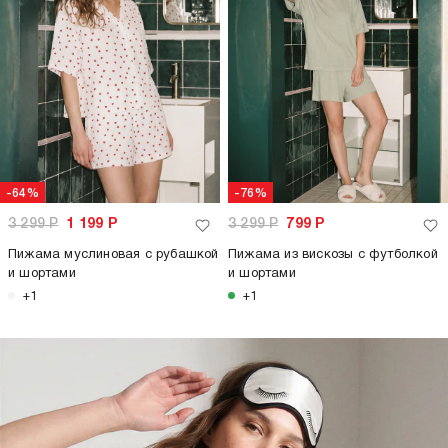
-64%
-76%
3 299
Р
1 199
Р
3 299
Р
799
Р
Пижама муслиновая с рубашкой
Пижама из вискозы с футболкой
и шортами
и шортами
+1
+1