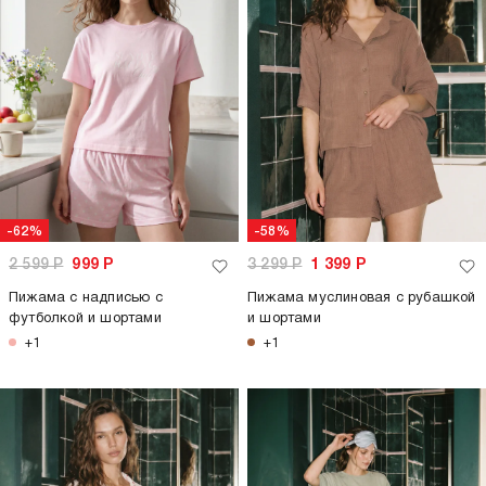
-62%
-58%
2 599
Р
999
Р
3 299
Р
1 399
Р
Пижама с надписью с
Пижама муслиновая с рубашкой
футболкой и шортами
и шортами
+1
+1