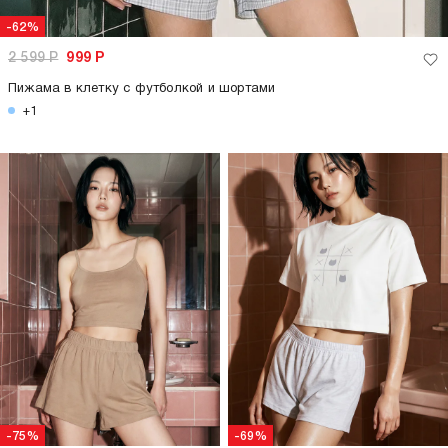
-62%
2 599
Р
999
Р
Пижама в клетку с футболкой и шортами
+1
-75%
-69%