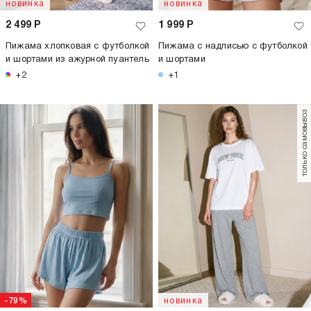
новинка
новинка
2 499
Р
1 999
Р
Пижама хлопковая с футболкой
Пижама с надписью с футболкой
и шортами из ажурной пуантель
и шортами
+2
+1
только самовывоз
-79%
новинка