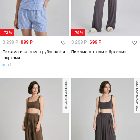
-73%
-79%
3 299
Р
899
Р
3 299
Р
699
Р
Пижама в клетку с рубашкой и
Пижама с топом и брюками
шортами
+1
только самовывоз
только самовывоз