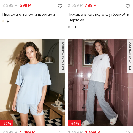
2 399
Р
599
Р
2 599
Р
799
Р
Пижама с топом и шортами
Пижама в клетку с футболкой и
шортами
+1
+1
только самовывоз
только самовывоз
-53%
-54%
2 999
Р
1 399
Р
3 499
Р
1 599
Р