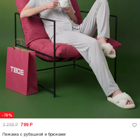
-76%
3 299
Р
799
Р
Пижама с рубашкой и брюками