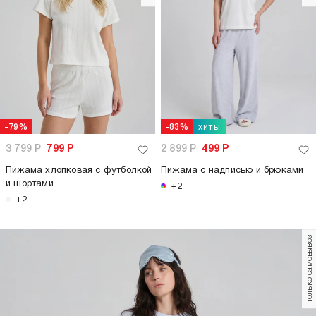
хиты
-79%
-83%
3 799
Р
799
Р
2 899
Р
499
Р
Пижама хлопковая с футболкой
Пижама с надписью и брюками
и шортами
+2
+2
только самовывоз