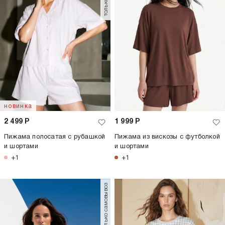
новинка
2 499
Р
1 999
Р
Пижама полосатая с рубашкой
Пижама из вискозы с футболкой
и шортами
и шортами
+1
+1
только самовывоз