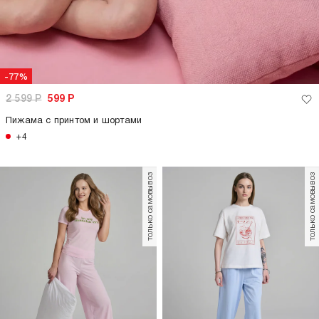
-77%
2 599
Р
599
Р
Пижама с принтом и шортами
+4
только самовывоз
только самовывоз