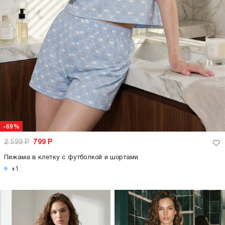
-69%
2 599
Р
799
Р
Пижама в клетку с футболкой и шортами
+1