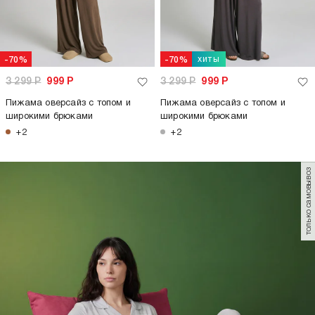
хиты
-70%
-70%
3 299
Р
999
Р
3 299
Р
999
Р
Пижама оверсайз с топом и
Пижама оверсайз с топом и
широкими брюками
широкими брюками
+2
+2
только самовывоз