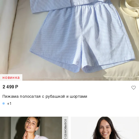
новинка
2 499
Р
Пижама полосатая с рубашкой и шортами
+1
только самовывоз