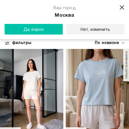
Ваш город
Москва
ПИЖАМЫ ДЛЯ ЖЕНЩИН
Да, верно
Нет, изменить
Все
Домашние костюмы
Пижамы
Тапочки
Ночные сор
фильтры
По новизне
только самовывоз