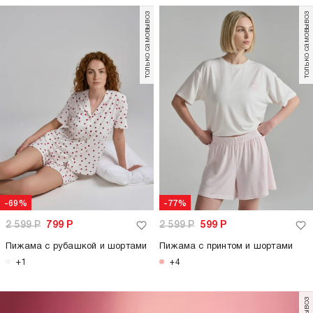
только самовывоз
только самовывоз
-69%
-77%
2 599
Р
799
Р
2 599
Р
599
Р
Пижама с рубашкой и шортами
Пижама с принтом и шортами
+1
+4