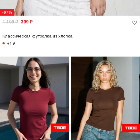
-67%
1 199
Р
399
Р
Классическая футболка из хлопка
+19