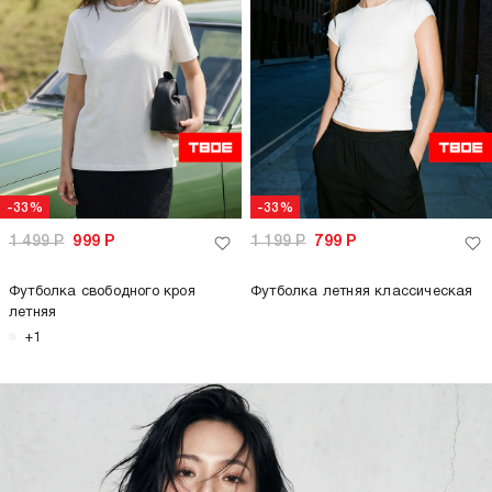
-33%
-33%
1 499
Р
999
Р
1 199
Р
799
Р
Футболка свободного кроя
Футболка летняя классическая
летняя
+1