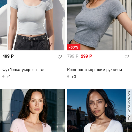
-63%
499
Р
799
Р
299
Р
Футболка укороченная
Кроп топ с коротким рукавом
+1
+3
только самовывоз