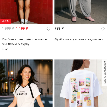
-40%
1 999
Р
1 199
Р
799
Р
Футболка оверсайз с принтом
Футболка короткая с надписью
Мы летим в дурку
+1
только самовывоз