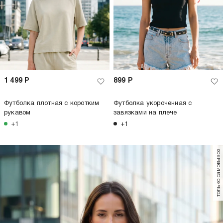
1 499
Р
899
Р
Футболка плотная с коротким
Футболка укороченная с
рукавом
завязками на плече
+1
+1
только самовывоз