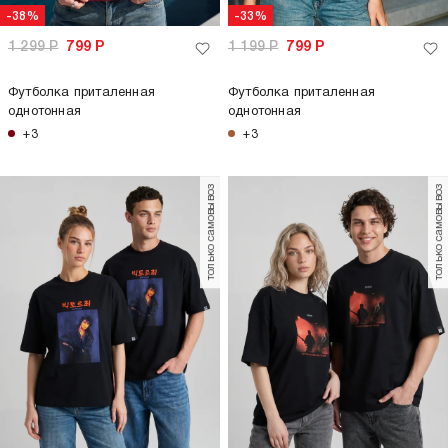
-38%
-33%
1 299
Р
799
Р
1 199
Р
799
Р
Футболка приталенная
Футболка приталенная
однотонная
однотонная
+3
+3
только самовывоз
только самовывоз