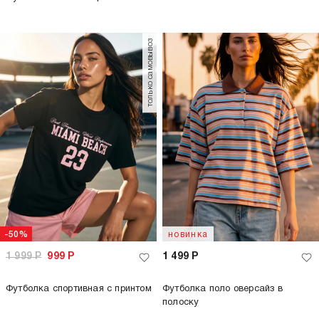
только самовывоз
-50%
новинка
1 999
Р
999
Р
1 499
Р
Футболка спортивная с принтом
Футболка поло оверсайз в
полоску