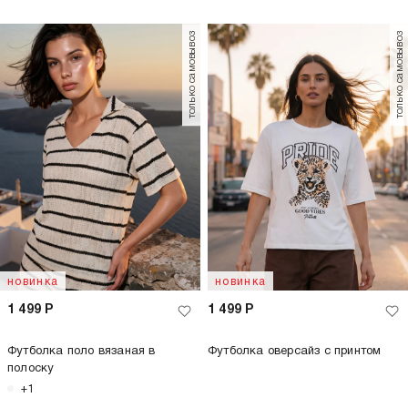
только самовывоз
только самовывоз
новинка
новинка
1 499
Р
1 499
Р
Футболка поло вязаная в
Футболка оверсайз с принтом
полоску
+1