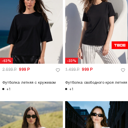
-63%
-33%
2 699
Р
999
Р
1 499
Р
999
Р
Футболка летняя с кружевом
Футболка свободного кроя летняя
+1
+1