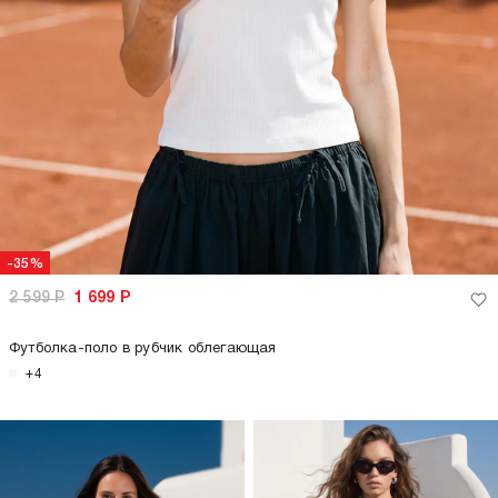
-35%
2 599
Р
1 699
Р
Футболка-поло в рубчик облегающая
+4