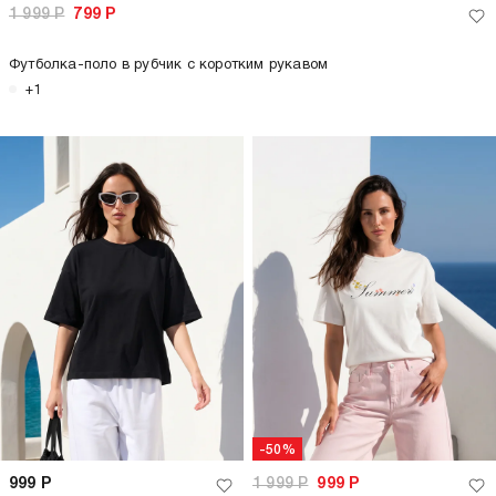
1 999
Р
799
Р
Футболка-поло в рубчик с коротким рукавом
+1
-50%
999
Р
1 999
Р
999
Р