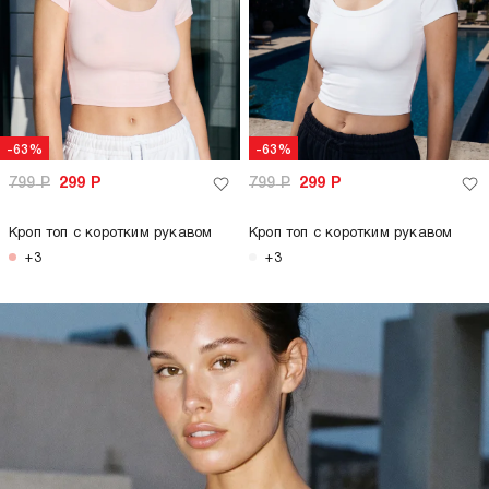
-63%
-63%
799
Р
299
Р
799
Р
299
Р
Кроп топ с коротким рукавом
Кроп топ с коротким рукавом
+3
+3