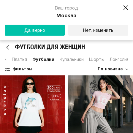
Магазин одежды для тебя
Ваш город
Скачать
☆☆☆☆☆
★★★★★
(23) звезды
Москва
ТВОЕ
Да, верно
Нет, изменить
ФУТБОЛКИ ДЛЯ ЖЕНЩИН
шки
Платья
Футболки
Купальники
Шорты
Лонгсливы
фильтры
По новизне