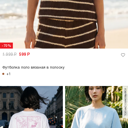
-70%
1 999
Р
599
Р
Футболка поло вязаная в полоску
+1
только самовывоз