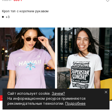
799
Р
399
Р
Кроп топ с коротким рукавом
+3
Сайт использует cookie.
Зачем?
-71%
-71%
На информационном ресурсе применяются
рекомендательные технологии.
Подробнее
1 399
Р
399
Р
1 399
Р
399
Р