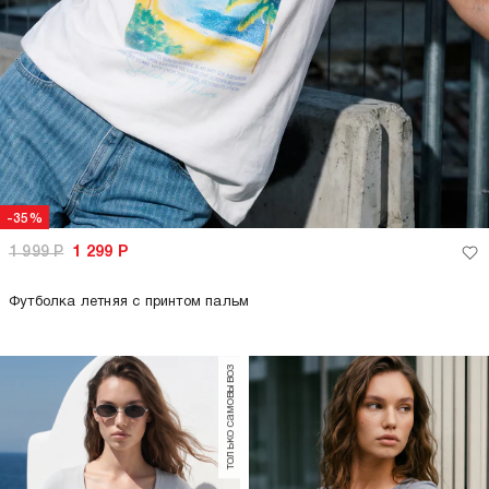
-35%
1 999
Р
1 299
Р
Футболка летняя с принтом пальм
только самовывоз