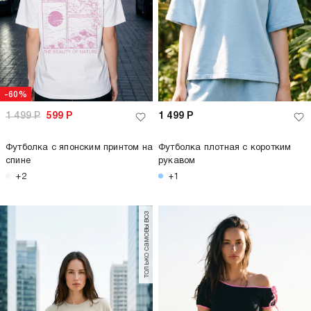
-60%
1 499
Р
599
Р
1 499
Р
Футболка с японским принтом на
Футболка плотная с коротким
спине
рукавом
+2
+1
только самовывоз