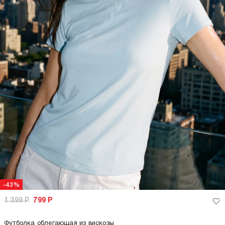
-43%
1 399
Р
799
Р
Футболка облегающая из вискозы