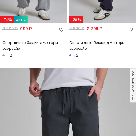
хиты
-74%
-28%
3 899
Р
999
Р
3 899
Р
2 799
Р
Спортивные брюки джоггеры
Спортивные брюки джоггеры
оверсайз
оверсайз
+2
+2
только самовывоз