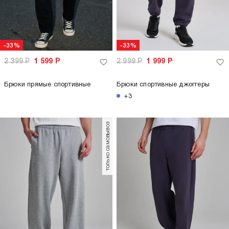
-33%
-33%
2 399
Р
1 599
Р
2 999
Р
1 999
Р
Брюки прямые спортивные
Брюки спортивные джоггеры
+3
только самовывоз