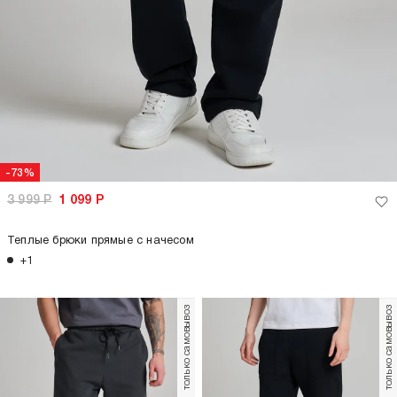
-73%
3 999
Р
1 099
Р
Теплые брюки прямые с начесом
+1
только самовывоз
только самовывоз