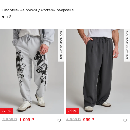
Спортивные брюки джоггеры оверсайз
+2
только самовывоз
только самовывоз
-70%
-83%
3 699
Р
1 099
Р
5 999
Р
999
Р