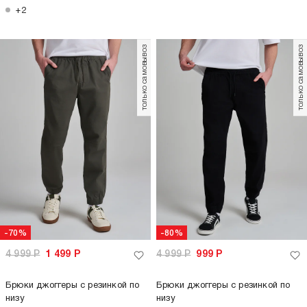
+2
только самовывоз
только самовывоз
-70%
-80%
4 999
Р
1 499
Р
4 999
Р
999
Р
Брюки джоггеры с резинкой по
Брюки джоггеры с резинкой по
низу
низу