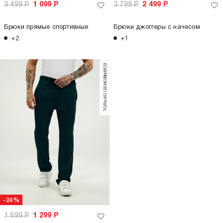
3 499
Р
1 099
Р
3 799
Р
2 499
Р
Брюки прямые спортивные
Брюки джоггеры с начесом
+2
+1
только самовывоз
-24%
1 699
Р
1 299
Р