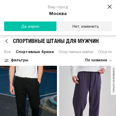
Магазин одежды для тебя
Ваш город
Скачать
☆☆☆☆☆
★★★★★
(23) звезды
Москва
ТВОЕ
Да, верно
Нет, изменить
СПОРТИВНЫЕ ШТАНЫ ДЛЯ МУЖЧИН
Все
Спортивные брюки
Спортивные майки
Спортивн
фильтры
По новизне
только самовывоз