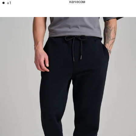
начесом
+1