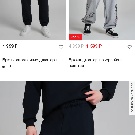
-68%
1 999
Р
4 999
Р
1 599
Р
Брюки спортивные джоггеры
Брюки джоггеры оверсайз с
принтом
+3
только самовывоз