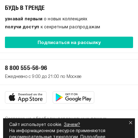
БУДЬ В ТРЕНДЕ
узнавай первым
о новых коллекциях
получи доступ
к секретным распродажам
Подписаться на рассылку
8 800 555-56-96
Ежедневно с 9:00 до 21:00 по Москве
Согласие на обработку персональных данных
Сайт использует cookie.
Зачем?
Политика конфиденциальности
На информационном ресурсе применяются
2026. Все права защищены
рекомендательные технологии.
Подробнее