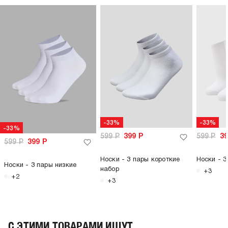
-33%
-33%
-33%
599
Р
399
Р
599
Р
3
599
Р
399
Р
Носки - 3 пары короткие
Носки - 3
Носки - 3 пары низкие
набор
+3
+2
+3
C ЭТИМИ ТОВАРАМИ ИЩУТ