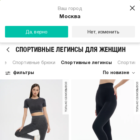
Магазин одежды для тебя
Ваш город
Скачать
☆☆☆☆☆
★★★★★
(23) звезды
Москва
ТВОЕ
Да, верно
Нет, изменить
СПОРТИВНЫЕ ЛЕГИНСЫ ДЛЯ ЖЕНЩИН
Все
Спортивные брюки
Спортивные легинсы
Спортивн
фильтры
По новизне
только самовывоз
только самовывоз