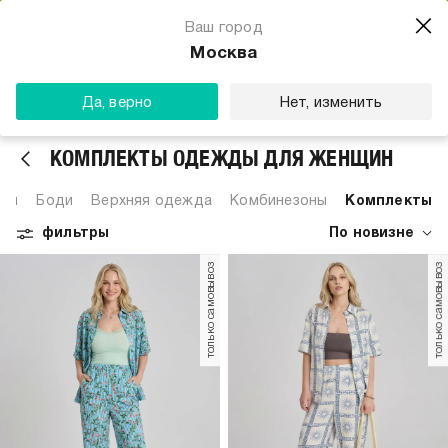
Магазин одежды для тебя
Ваш город
Скачать
☆☆☆☆☆
★★★★★
(23) звезды
Москва
ТВОЕ
Да, верно
Нет, изменить
КОМПЛЕКТЫ ОДЕЖДЫ ДЛЯ ЖЕНЩИН
им
Боди
Верхняя одежда
Комбинезоны
Комплекты
фильтры
По новизне
только самовывоз
только самовывоз