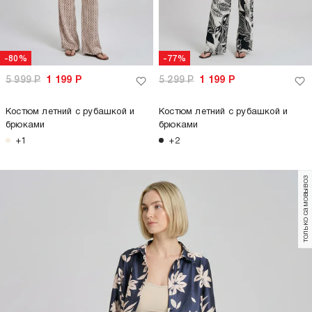
-80%
-77%
5 999
Р
1 199
Р
5 299
Р
1 199
Р
Костюм летний с рубашкой и
Костюм летний с рубашкой и
брюками
брюками
+1
+2
только самовывоз