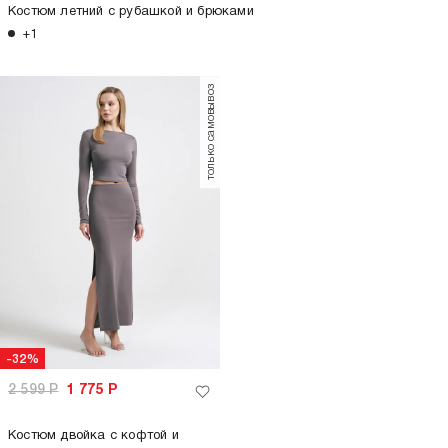
Костюм летний с рубашкой и брюками
+1
только самовывоз
-32%
2 599
Р
1 775
Р
Костюм двойка с кофтой и