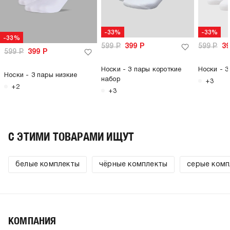
-33%
-33%
-33%
599
Р
399
Р
599
Р
3
599
Р
399
Р
Носки - 3 пары короткие
Носки - 3
Носки - 3 пары низкие
набор
+3
+2
+3
C ЭТИМИ ТОВАРАМИ ИЩУТ
белые комплекты
чёрные комплекты
серые комп
КОМПАНИЯ