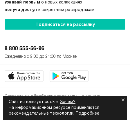
узнавай первым
о новых коллекциях
получи доступ
к секретным распродажам
Подписаться на рассылку
8 800 555-56-96
Ежедневно с 9:00 до 21:00 по Москве
Согласие на обработку персональных данных
Сайт использует cookie.
Зачем?
Политика конфиденциальности
На информационном ресурсе применяются
2026. Все права защищены
рекомендательные технологии.
Подробнее