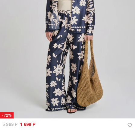
-72%
5 999
Р
1 699
Р