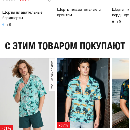
Шорты плавательные с
Шорты пл
Шорты плавательные
принтом
бордшор
бордшорты
+9
+9
C ЭТИМ ТОВАРОМ ПОКУПАЮТ
только самовывоз
-67%
-81%