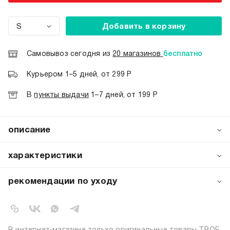
S
Добавить в корзину
Самовывоз сегодня из
20 магазинов
бесплатно
Курьером 1–5 дней, от 299 Р
В
пункты выдачи
1–7 дней, от 199 Р
описание
Мужские плавательные шорты‑бордшорты от ТВОЕ 2026 г
тренд сезона для активного лета. Модель с внутренней се
характеристики
добавьте эти летние шорты в свой гардероб и наслаждайт
артикул:
a5939
рекомендации по уходу
коллекция:
весна-лето 2021
стирка при температуре 30ºС
вид застежки:
завязки, резинка
стирка вывернутой наизнанку
не отбеливать
цвет:
голубой
барабанная сушка запрещена
состав:
100% полиэстер