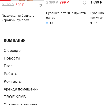
2 399
Р
799
Р
1 599
Р
3 199
Р
599
Р
Рубашка летняя с принтом
Рубашка 
Гавайская рубашка с
пальм
пляжная
коротким рукавом
+5
+5
КОМПАНИЯ
О бренде
Новости
Блог
Работа
Контакты
Аренда помещений
ТВОЕ КЛУБ