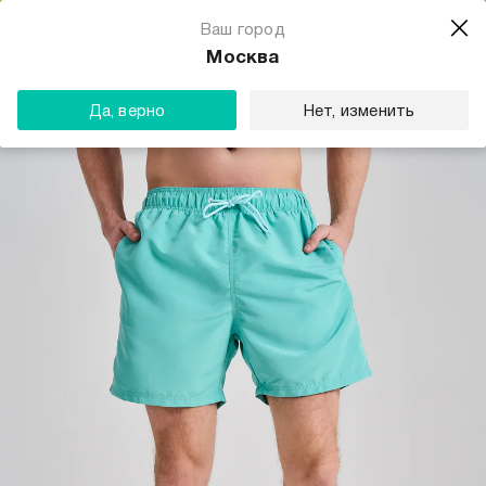
Магазин одежды для тебя
Ваш город
Скачать
☆☆☆☆☆
★★★★★
(23) звезды
Москва
ТВОЕ
Да, верно
Нет, изменить