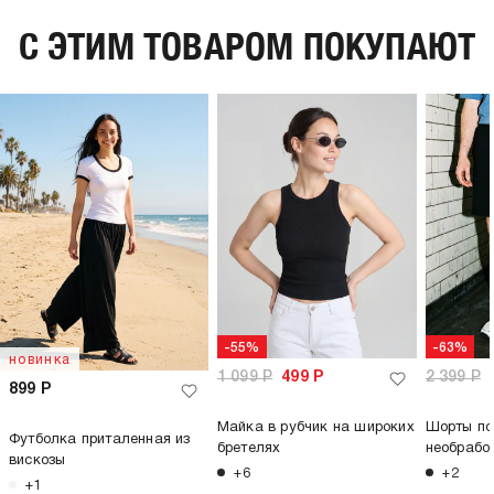
C ЭТИМ ТОВАРОМ ПОКУПАЮТ
-55%
-63%
новинка
1 099
Р
499
Р
2 399
Р
899
Р
Майка в рубчик на широких
Шорты по
Футболка приталенная из
бретелях
необрабо
вискозы
+6
+2
+1