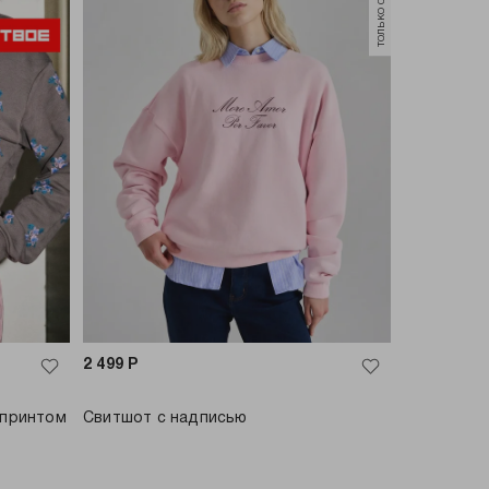
2 499
Р
 принтом
Свитшот с надписью