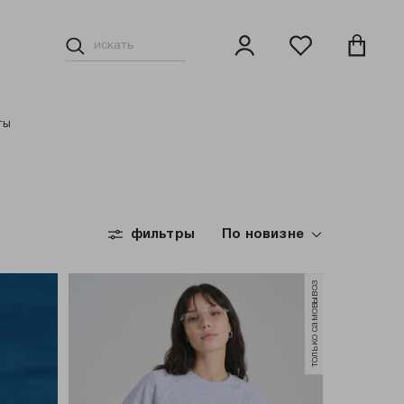
ты
фильтры
По новизне
только самовывоз