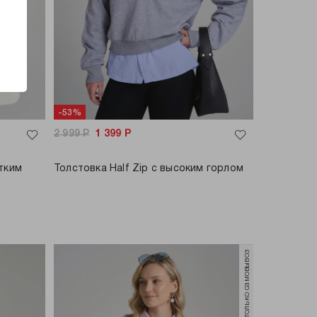
-53%
2 999
Р
1 399
Р
тким
Толстовка Half Zip с высоким горлом
только самовывоз