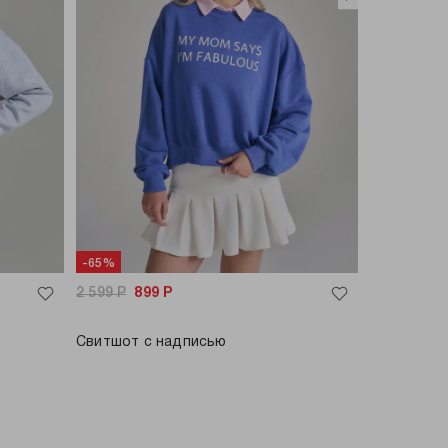
-65%
2 599
Р
899
Р
Свитшот с надписью