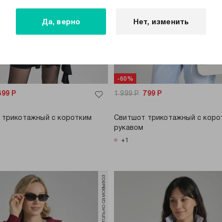
Да, верно
Нет, изменить
-60%
699
Р
1 999
Р
799
Р
 трикотажный с коротким
Свитшот трикотажный с коро
рукавом
+1
только самовывоз