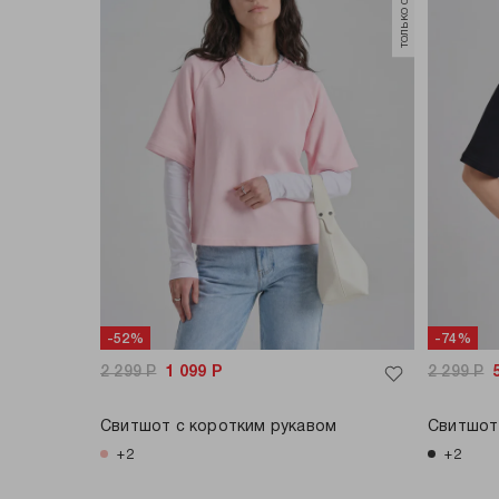
-52%
-74%
2 299
Р
1 099
Р
2 299
Р
Свитшот с коротким рукавом
Свитшот
+2
+2