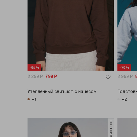
-65%
-70%
2 299
Р
799
Р
2 999
Р
Утепленный свитшот с начесом
Толстов
+1
+2
только самовывоз