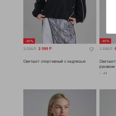
-36%
-65%
3 299
Р
2 099
Р
1 999
Р
Свитшот спортивный с надписью
Свитшот
рукавом
+1