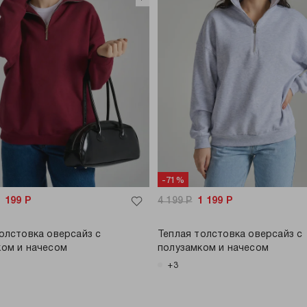
-71%
1 199
Р
4 199
Р
1 199
Р
олстовка оверсайз с
Теплая толстовка оверсайз с
ком и начесом
полузамком и начесом
+3