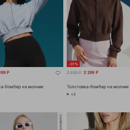
-23%
899
Р
2 999
Р
2 299
Р
ка-бомбер на молнии
Толстовка-бомбер на молнии
+2
только самовывоз