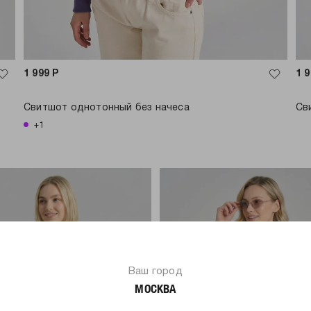
1 999
Р
1 
Свитшот однотонный без начеса
Св
+1
Ваш город
МОСКВА