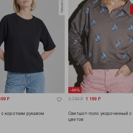
-68%
599
Р
3 799
Р
1 199
Р
 с коротким рукавом
Свитшот-поло укороченный с
цветов