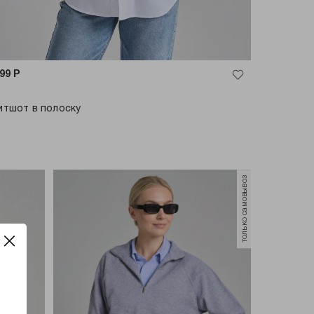
999
Р
итшот в полоску
только самовывоз