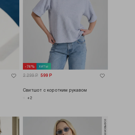
хиты
-74%
2 299
Р
599
Р
Свитшот с коротким рукавом
+2
только самовывоз