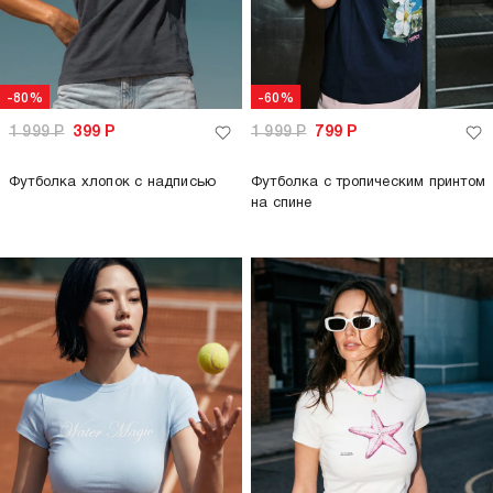
-80%
-60%
1 999
Р
399
Р
1 999
Р
799
Р
Футболка хлопок с надписью
Футболка с тропическим принтом
на спине