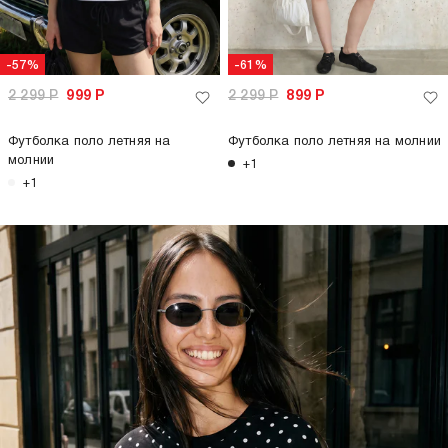
-57%
-61%
2 299
Р
999
Р
2 299
Р
899
Р
Футболка поло летняя на
Футболка поло летняя на молнии
молнии
+1
+1