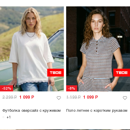
-52%
-8%
2 299
Р
1 099
Р
1 199
Р
1 099
Р
Футболка оверсайз с кружевом
Поло летнее с коротким рукавом
+1