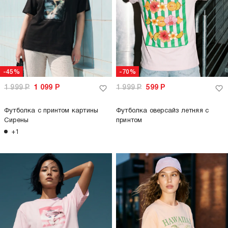
-45%
-70%
1 999
Р
1 099
Р
1 999
Р
599
Р
Футболка с принтом картины
Футболка оверсайз летняя с
Сирены
принтом
+1