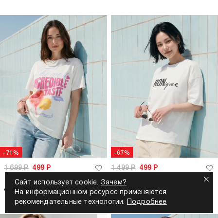
-71%
-67%
1 699
Р
499
Р
1 499
Р
499
Р
Сайт использует cookie.
Зачем?
Футболка оверсайз с принтом
Футболка оверсайз с надписью
На информационном ресурсе применяются
рекомендательные технологии.
Подробнее