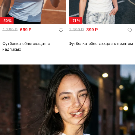
-50%
-71%
1 399
Р
699
Р
1 399
Р
399
Р
Футболка облегающая с
Футболка облегающая с принтом
надписью