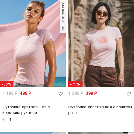
только самовывоз
-58%
-71%
1 199
Р
499
Р
1 399
Р
399
Р
Футболка приталенная с
Футболка облегающая с принтом
коротким рукавом
розы
+4