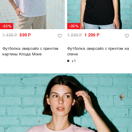
-53%
-35%
1 499
Р
699
Р
1 999
Р
1 299
Р
Футболка оверсайз с принтом
Футболка оверсайз с принтом на
картины Клода Моне
спине
+1