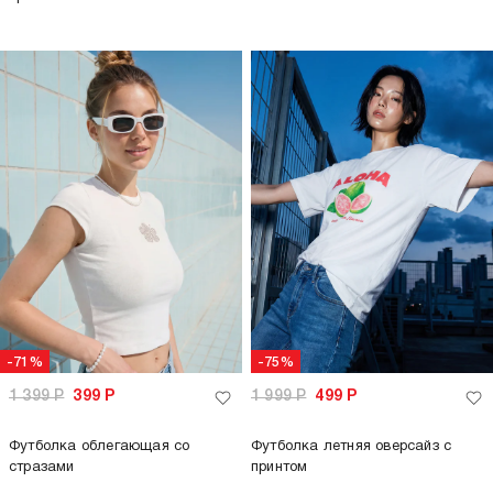
-71%
-75%
1 399
Р
399
Р
1 999
Р
499
Р
Футболка облегающая со
Футболка летняя оверсайз с
стразами
принтом