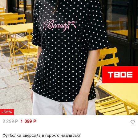
-52%
2 299
Р
1 099
Р
Футболка оверсайз в горох с надписью