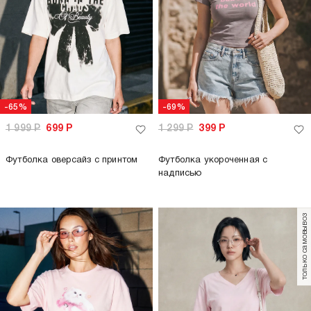
-65%
-69%
1 999
Р
699
Р
1 299
Р
399
Р
Футболка оверсайз с принтом
Футболка укороченная с
надписью
только самовывоз