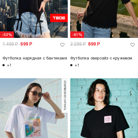
-53%
-61%
1 499
Р
699
Р
2 299
Р
899
Р
Футболка нарядная с бантиками
Футболка оверсайз с кружевом
+1
+1
только самовывоз