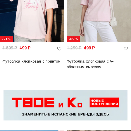
-71%
-62%
1 699
Р
499
Р
1 299
Р
499
Р
Футболка хлопковая с принтом
Футболка хлопковая с V-
образным вырезом