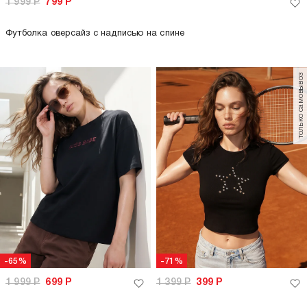
1 999
Р
799
Р
Футболка оверсайз с надписью на спине
только самовывоз
-65%
-71%
1 999
Р
699
Р
1 399
Р
399
Р