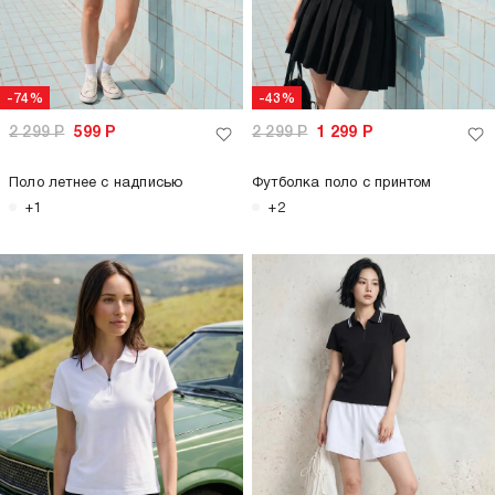
-74%
-43%
2 299
Р
599
Р
2 299
Р
1 299
Р
Поло летнее с надписью
Футболка поло с принтом
+1
+2