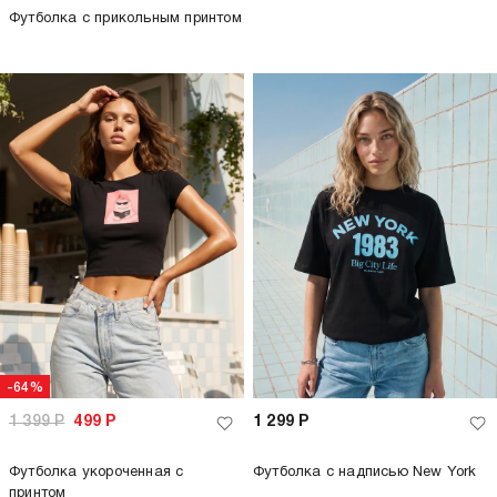
Футболка с прикольным принтом
-64%
1 399
Р
499
Р
1 299
Р
Футболка укороченная с
Футболка с надписью New York
принтом