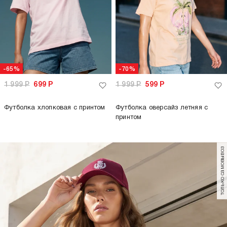
-65%
-70%
1 999
Р
699
Р
1 999
Р
599
Р
Футболка хлопковая с принтом
Футболка оверсайз летняя с
принтом
только самовывоз