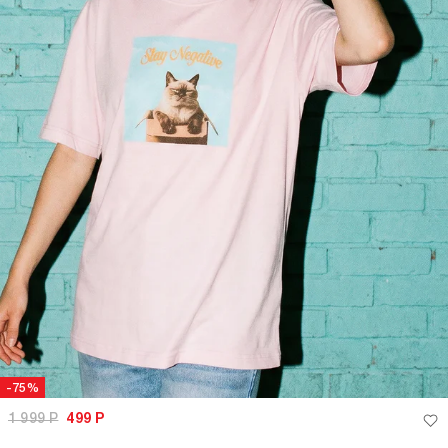
-75%
1 999
Р
499
Р