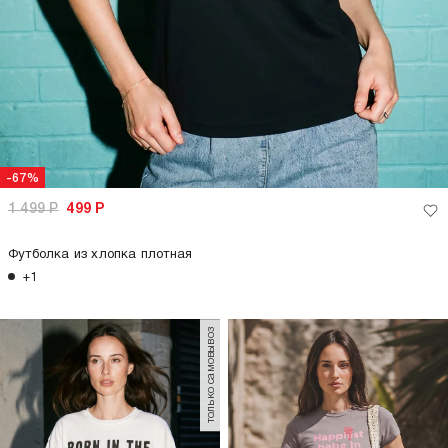
-67%
1 499
Р
499
Р
Футболка из хлопка плотная
+1
только самовывоз