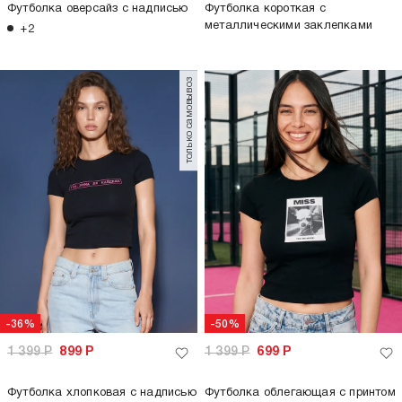
Футболка оверсайз с надписью
Футболка короткая с
металлическими заклепками
+2
только самовывоз
-36%
-50%
1 399
Р
899
Р
1 399
Р
699
Р
Футболка хлопковая с надписью
Футболка облегающая с принтом