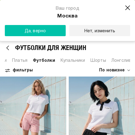
Магазин одежды для тебя
Ваш город
Скачать
☆☆☆☆☆
★★★★★
(23) звезды
Москва
ТВОЕ
Да, верно
Нет, изменить
ФУТБОЛКИ ДЛЯ ЖЕНЩИН
шки
Платья
Футболки
Купальники
Шорты
Лонгсливы
фильтры
По новизне