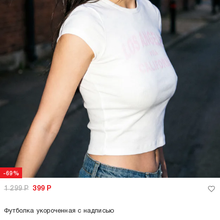
-69%
1 299
Р
399
Р
Футболка укороченная с надписью