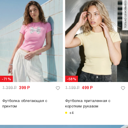
только самовывоз
-71%
-58%
1 399
Р
399
Р
1 199
Р
499
Р
Футболка облегающая с
Футболка приталенная с
принтом
коротким рукавом
+4