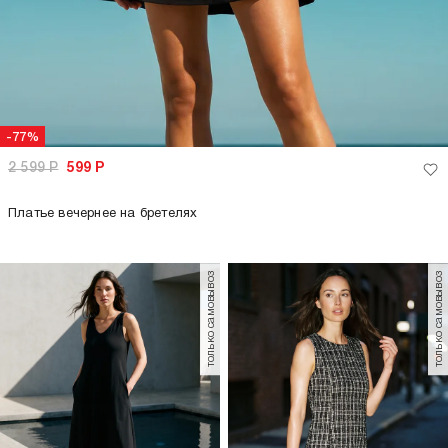
-77%
2 599
Р
599
Р
Платье вечернее на бретелях
только самовывоз
только самовывоз