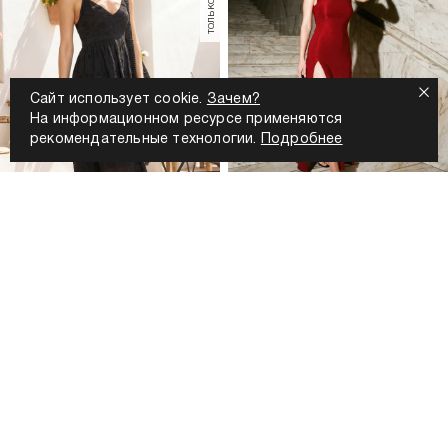
Сайт использует cookie.
Зачем?
На информационном ресурсе применяются
рекомендательные технологии.
Подробнее
-66%
-70%
3 799
Р
1 299
Р
2 699
Р
799
Р
Сарафан летний с вышивкой
Платье летнее вечернее на
шитьем
бретелях макси
+2
+1
только самовывоз