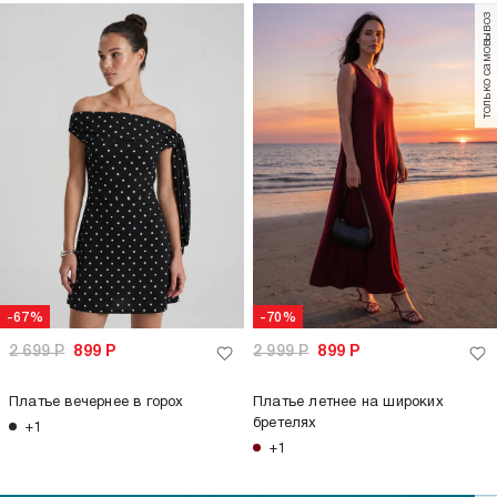
только самовывоз
-67%
-70%
2 699
Р
899
Р
2 999
Р
899
Р
Платье вечернее в горох
Платье летнее на широких
бретелях
+1
+1