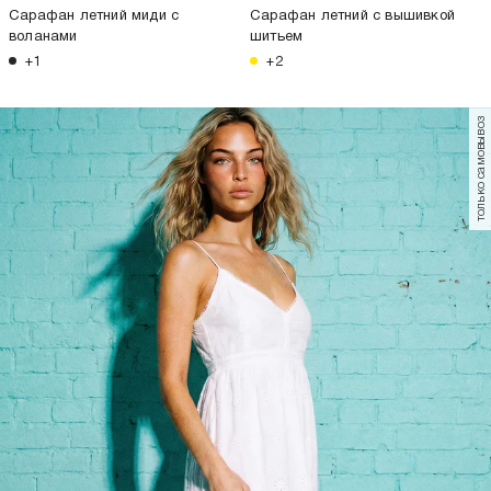
Сарафан летний миди с
Сарафан летний с вышивкой
воланами
шитьем
+1
+2
только самовывоз