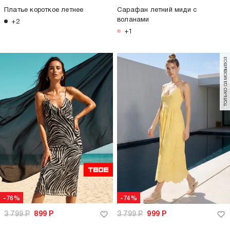
Платье короткое летнее
Сарафан летний миди с
воланами
+2
+1
только самовывоз
-76%
-74%
3 799
Р
899
Р
3 799
Р
999
Р