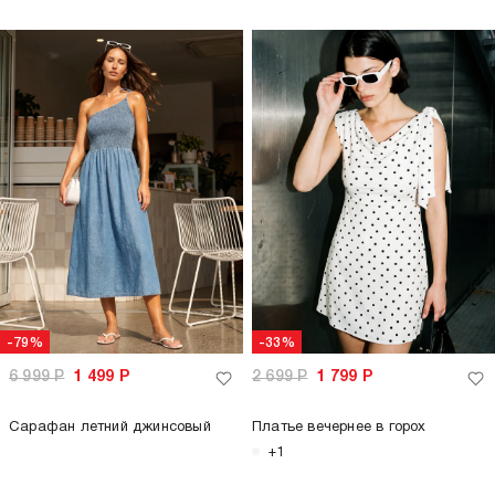
-79%
-33%
6 999
Р
1 499
Р
2 699
Р
1 799
Р
Сарафан летний джинсовый
Платье вечернее в горох
+1