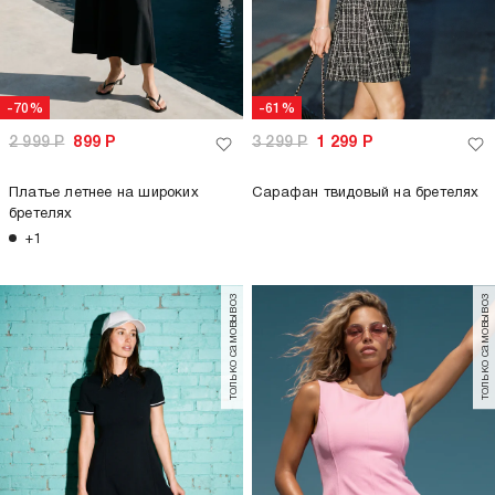
-70%
-61%
2 999
Р
899
Р
3 299
Р
1 299
Р
Платье летнее на широких
Сарафан твидовый на бретелях
бретелях
+1
только самовывоз
только самовывоз