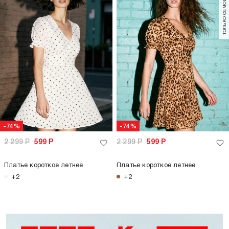
только самовывоз
-74%
-74%
2 299
Р
599
Р
2 299
Р
599
Р
Платье короткое летнее
Платье короткое летнее
+2
+2