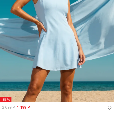
-56%
2 699
Р
1 199
Р