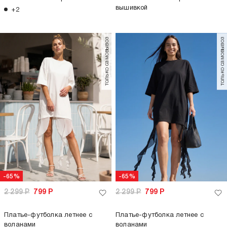
вышивкой
+2
только самовывоз
только самовывоз
-65%
-65%
2 299
Р
799
Р
2 299
Р
799
Р
Платье-футболка летнее с
Платье-футболка летнее с
воланами
воланами