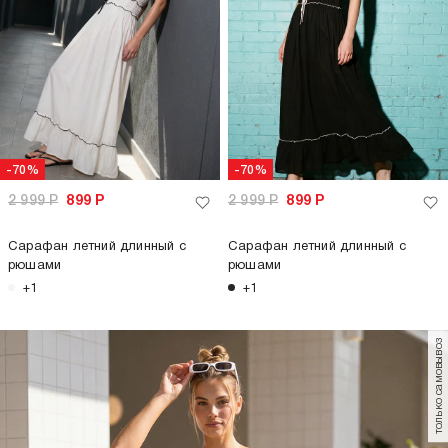
-70%
-70%
2 999
Р
899
Р
2 999
Р
899
Р
Сарафан летний длинный с
Сарафан летний длинный с
рюшами
рюшами
+1
+1
только самовывоз