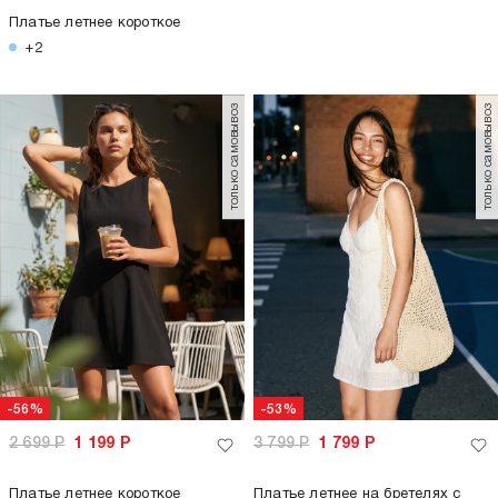
Платье летнее короткое
+2
только самовывоз
только самовывоз
-56%
-53%
2 699
Р
1 199
Р
3 799
Р
1 799
Р
Платье летнее короткое
Платье летнее на бретелях с