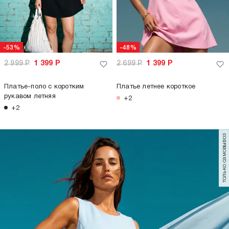
-53%
-48%
2 999
Р
1 399
Р
2 699
Р
1 399
Р
Платье-поло с коротким
Платье летнее короткое
рукавом летняя
+2
+2
только самовывоз