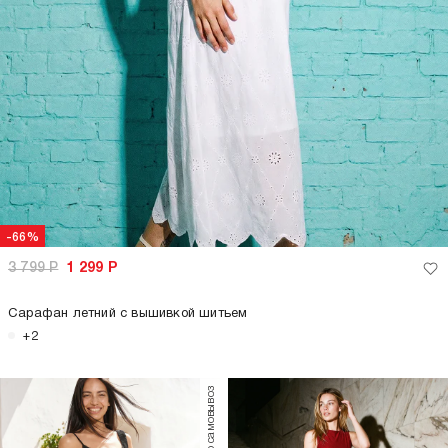
-66%
3 799
Р
1 299
Р
Сарафан летний с вышивкой шитьем
+2
только самовывоз