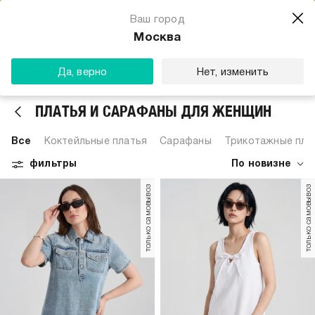
Магазин одежды для тебя
Ваш город
Скачать
☆☆☆☆☆
★★★★★
(23) звезды
Москва
ТВОЕ
Да, верно
Нет, изменить
ПЛАТЬЯ И САРАФАНЫ ДЛЯ ЖЕНЩИН
Все
Коктейльные платья
Сарафаны
Трикотажные пла
фильтры
По новизне
только самовывоз
только самовывоз