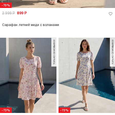
-70%
2 999
Р
899
Р
Сарафан летний миди с воланами
только самовывоз
только самовывоз
-73%
-73%