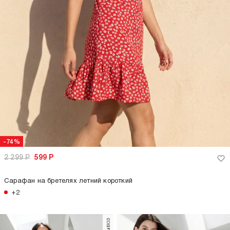
-74%
2 299
Р
599
Р
Сарафан на бретелях летний короткий
+2