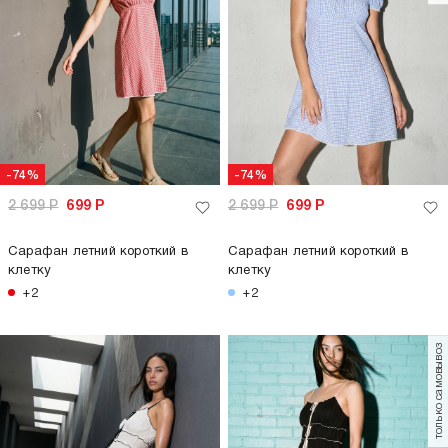
-74%
-74%
2 699
Р
699
Р
2 699
Р
699
Р
Сарафан летний короткий в
Сарафан летний короткий в
клетку
клетку
+2
+2
только самовывоз