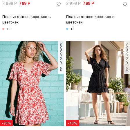
2 999
Р
799
Р
2 999
Р
799
Р
Платье летнее короткое в
Платье летнее короткое в
цветочек
цветочек
+1
+1
только самовывоз
только самовывоз
-70%
-43%