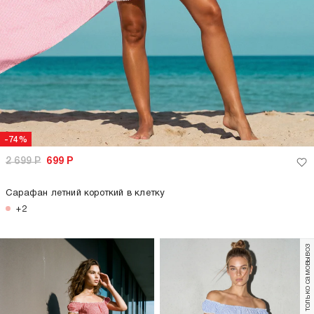
-74%
2 699
Р
699
Р
Сарафан летний короткий в клетку
+2
только самовывоз