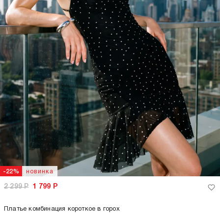
новинка
-22%
2 299
Р
1 799
Р
Платье комбинация короткое в горох