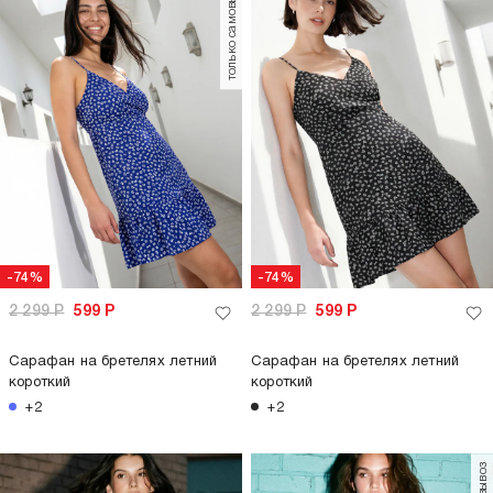
только самовывоз
-74%
-74%
2 299
Р
599
Р
2 299
Р
599
Р
Сарафан на бретелях летний
Сарафан на бретелях летний
короткий
короткий
+2
+2