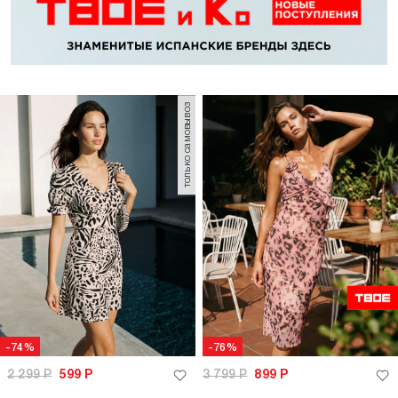
только самовывоз
-74%
-76%
2 299
Р
599
Р
3 799
Р
899
Р