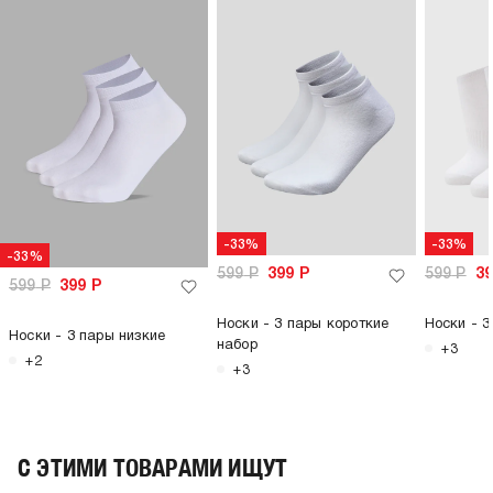
-33%
-33%
-33%
599
Р
399
Р
599
Р
3
599
Р
399
Р
Носки - 3 пары короткие
Носки - 3
Носки - 3 пары низкие
набор
+3
+2
+3
C ЭТИМИ ТОВАРАМИ ИЩУТ