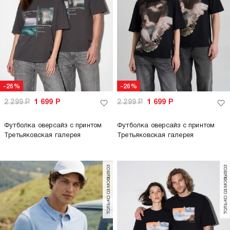
3 199
Р
699
Р
Рубашка гавайская
-83%
-83%
1 199
Р
199
Р
1 199
Р
199
Р