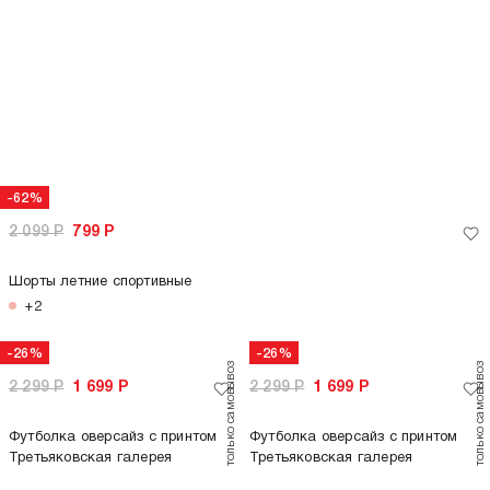
-69%
-81%
3 599
Р
1 099
Р
3 199
Р
599
Р
Рубашка летняя в полоску
Рубашка летняя с коротким
рукавом
+1