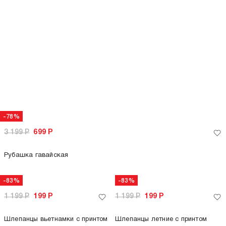
-75%
3 599
Р
899
Р
Рубашка полосатая летняя
+1
только самовывоз
только самовывоз