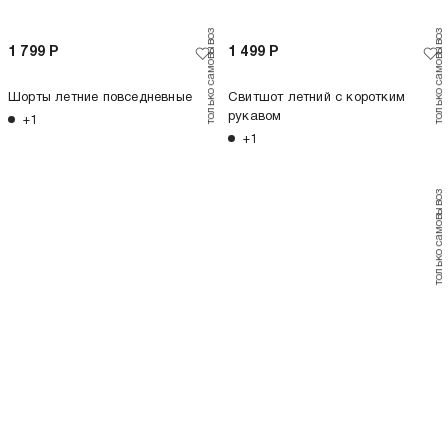
1 799
Р
1 499
Р
Шорты летние повседневные
Свитшот летний с коротким
рукавом
+1
+1
только самовывоз