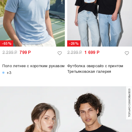
Шлепанцы вьетнамки с принтом
Шлепанцы летние с принтом
-80%
-83%
999
Р
199
Р
1 199
Р
199
Р
Шлепанцы вьетнамки
Шлепанцы вьетнамки с надписью