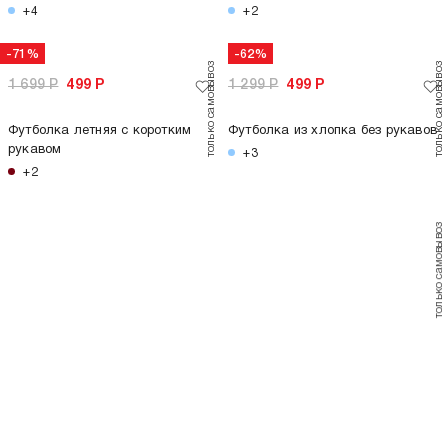
Футболка спортивная с лампасами
+4
только самовывоз
-71%
1 299
Р
1 699
Р
499
Р
Футболка спортивная с
Футболка летняя с коротким
лампасами
рукавом