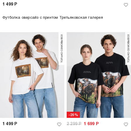
-62%
2 099
Р
799
Р
Шорты летние спортивные
+2
только самовывоз
только самовывоз