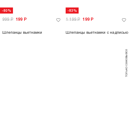
-78%
-69%
3 599
Р
799
Р
3 599
Р
1 099
Р
Рубашка полосатая летняя
Рубашка летняя в полоску
+1
+1
только самовывоз
только самовывоз