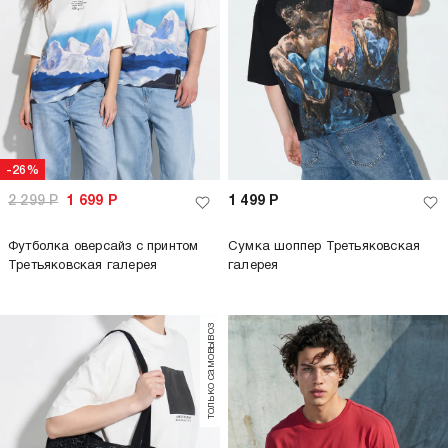
только самовывоз
только самовывоз
-65%
-26%
2 299
Р
799
Р
2 299
Р
1 699
Р
Поло летнее с коротким рукавом
Футболка оверсайз с принтом
Третьяковская галерея
+3