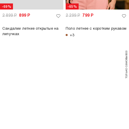
только самовывоз
только самовывоз
-73%
-77%
2 999
Р
799
Р
2 999
Р
699
Р
Шорты летние в полоску
Шорты летние в полоску
+1
+1