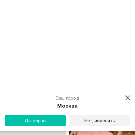
только самовывоз
только самовывоз
-63%
-59%
1 899
Р
699
Р
1 699
Р
699
Р
Шлепанцы летние уличные
Футболка хлопковая оверсайз
+1
+3