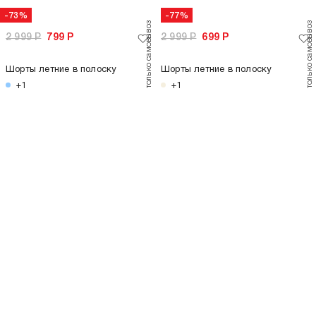
-61%
2 299
Р
899
Р
Поло летнее с коротким рукавом
+3