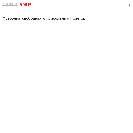
-26%
1 499
Р
2 299
Р
1 699
Р
Футболка оверсайз с принтом
Футболка оверсайз с принтом
Третьяковская галерея
Третьяковская галерея
только самовывоз