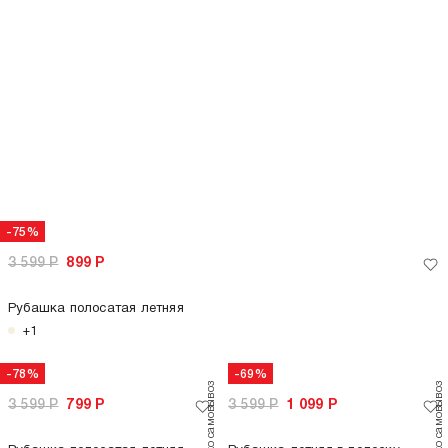
+4
+2
только самовывоз
только самовывоз
-71%
-62%
1 699
Р
499
Р
1 299
Р
499
Р
Футболка летняя с коротким
Футболка из хлопка без рукавов
рукавом
+3