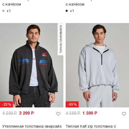
с начёсом
с начёсом
+1
+1
только самовывоз
-23%
-65%
4 299
Р
3 299
Р
4 599
Р
1 599
Р
Утепленная толстовка оверсайз
Теплая half zip толстовка с