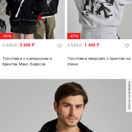
-33%
-67%
5 999
Р
3 999
Р
4 599
Р
1 499
Р
Толстовка с капюшоном и
Толстовка оверсайз с принтом на
принтом Макс Борисов
спине
только самовывоз