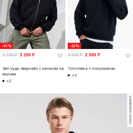
-41%
-23%
5 599
Р
3 299
Р
3 899
Р
2 999
Р
Зип худи оверсайз с начесом на
Толстовка с полузамком
молнии
+2
+2
только самовывоз