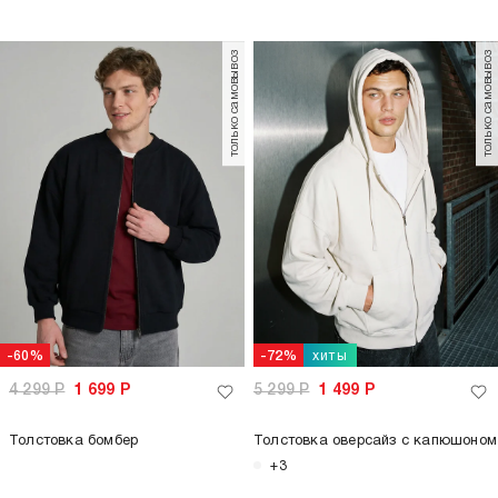
только самовывоз
только самовывоз
хиты
-60%
-72%
4 299
Р
1 699
Р
5 299
Р
1 499
Р
Толстовка бомбер
Толстовка оверсайз с капюшоном
+3