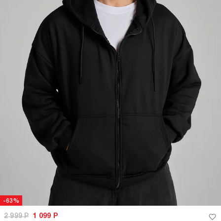
-63%
2 999
Р
1 099
Р