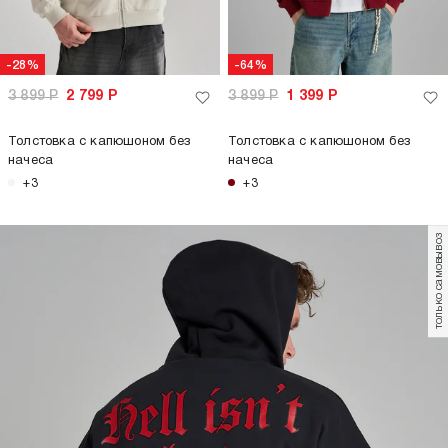
-28%
-64%
3 899
Р
2 799
Р
3 899
Р
1 399
Р
Толстовка с капюшоном без
Толстовка с капюшоном без
начеса
начеса
+3
+3
только самовывоз