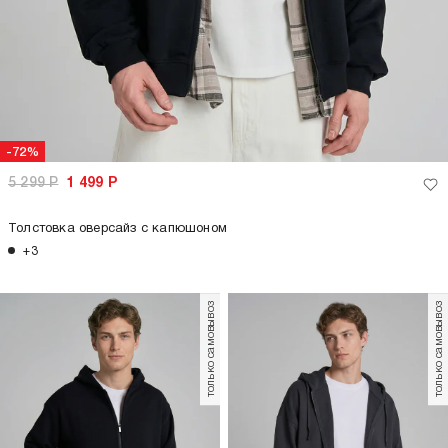
-72%
5 299
Р
1 499
Р
Толстовка оверсайз с капюшоном
+3
только самовывоз
только самовывоз