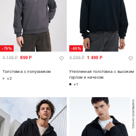
-79%
-65%
4 199
Р
899
Р
4 299
Р
1 499
Р
Толстовка с полузамком
Утепленная толстовка с высоким
горлом и начесом
+2
+1
только самовывоз