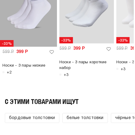
-33%
-33%
-33%
599
Р
399
Р
599
Р
3
599
Р
399
Р
Носки - 3 пары короткие
Носки - 3
Носки - 3 пары низкие
набор
+3
+2
+3
C ЭТИМИ ТОВАРАМИ ИЩУТ
бордовые толстовки
белые толстовки
чёрные т