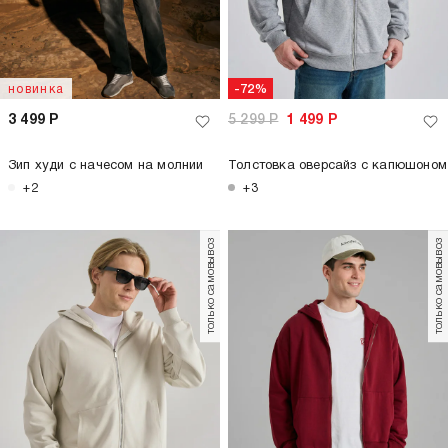
новинка
-72%
3 499
Р
5 299
Р
1 499
Р
Зип худи с начесом на молнии
Толстовка оверсайз с капюшоном
+2
+3
только самовывоз
только самовывоз