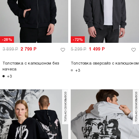
-28%
-72%
3 899
Р
2 799
Р
5 299
Р
1 499
Р
Толстовка с капюшоном без
Толстовка оверсайз с капюшоном
начеса
+3
+3
только самовывоз
только самовывоз