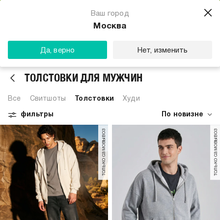
Магазин одежды для тебя
Ваш город
Скачать
☆☆☆☆☆
★★★★★
(23) звезды
Москва
ТВОЕ
Да, верно
Нет, изменить
ТОЛСТОВКИ ДЛЯ МУЖЧИН
Все
Свитшоты
Толстовки
Худи
фильтры
По новизне
только самовывоз
только самовывоз