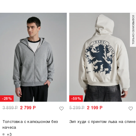
только самовывоз
-28%
-59%
3 899
Р
2 799
Р
5 299
Р
2 199
Р
Толстовка с капюшоном без
Зип худи с принтом льва на спине
начеса
+3