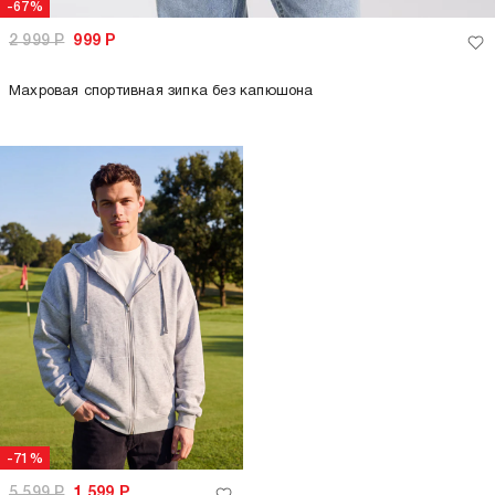
-67%
2 999
Р
999
Р
Махровая спортивная зипка без капюшона
-71%
5 599
Р
1 599
Р