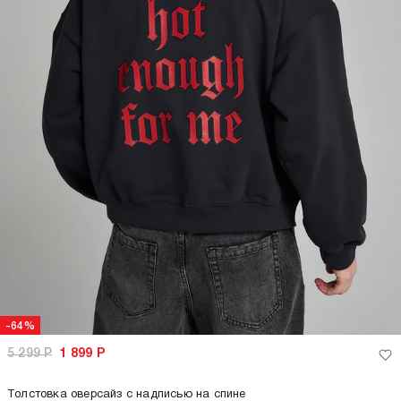
-64%
5 299
Р
1 899
Р
Толстовка оверсайз с надписью на спине