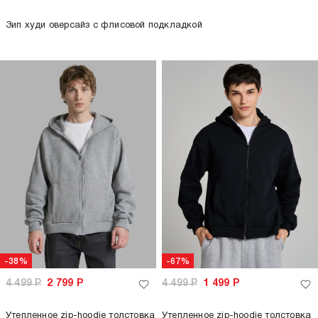
Зип худи оверсайз с флисовой подкладкой
-38%
-67%
4 499
Р
2 799
Р
4 499
Р
1 499
Р
Утепленное zip-hoodie толстовка
Утепленное zip-hoodie толстовка