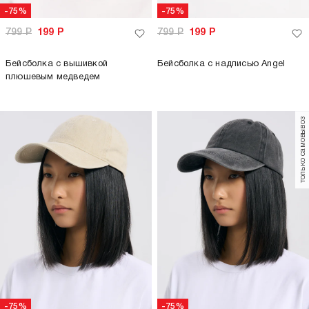
-75%
-75%
799
Р
199
Р
799
Р
199
Р
Бейсболка с вышивкой
Бейсболка с надписью Angel
плюшевым медведем
только самовывоз
-75%
-75%