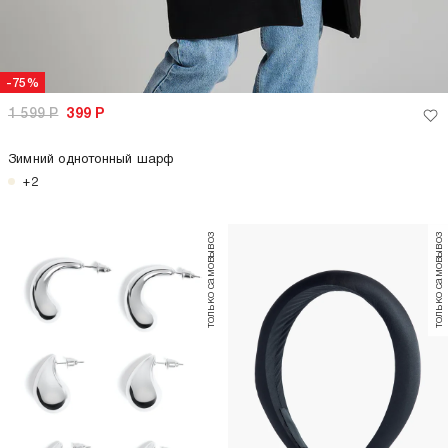
-75%
1 599
Р
399
Р
Зимний однотонный шарф
+2
только самовывоз
только самовывоз