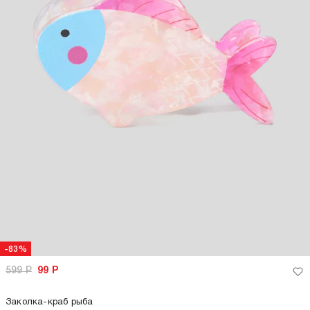
-83%
599
Р
99
Р
Заколка-краб рыба