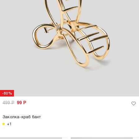
-80%
499
Р
99
Р
Заколка-краб бант
+1