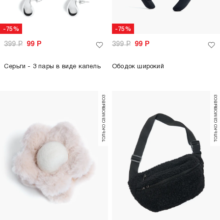
-75%
-75%
399
Р
99
Р
399
Р
99
Р
Серьги - 3 пары в виде капель
Ободок широкий
только самовывоз
только самовывоз