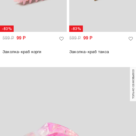
-83%
-83%
599
Р
99
Р
599
Р
99
Р
Заколка-краб корги
Заколка-краб такса
только самовывоз