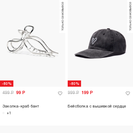
только самовывоз
только самовывоз
-80%
-80%
499
Р
99
Р
999
Р
199
Р
Заколка-краб бант
Бейсболка с вышивкой сердце
+1