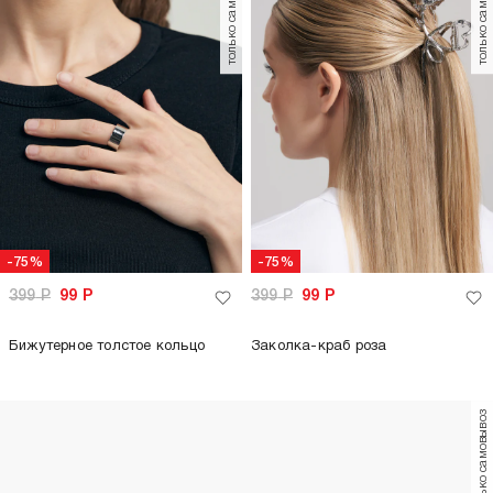
только самовывоз
только самовывоз
-75%
-75%
399
Р
99
Р
399
Р
99
Р
Бижутерное толстое кольцо
Заколка-краб роза
только самовывоз