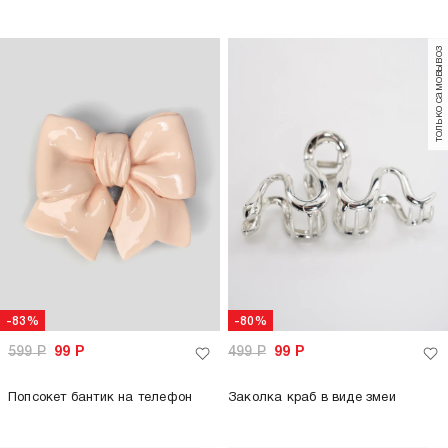
только самовывоз
-83%
-80%
599
Р
99
Р
499
Р
99
Р
Попсокет бантик на телефон
Заколка краб в виде змеи