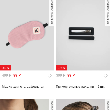
только самовывоз
только самовывоз
-80%
-75%
499
Р
99
Р
399
Р
99
Р
Маска для сна вафельная
Прямоугольные заколки - 2 шт.