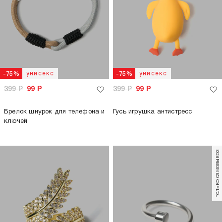
унисекс
унисекс
-75%
-75%
399
Р
99
Р
399
Р
99
Р
Брелок шнурок для телефона и
Гусь игрушка антистресс
ключей
только самовывоз