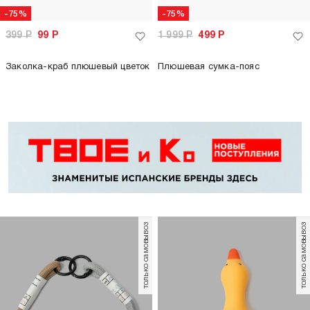
-75%
-75%
399
Р
99
Р
1 999
Р
499
Р
Заколка-краб плюшевый цветок
Плюшевая сумка-пояс
только самовывоз
только самовывоз