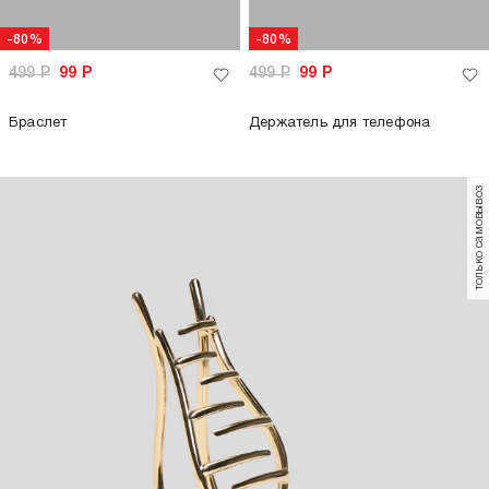
-80%
-80%
499
Р
99
Р
499
Р
99
Р
Браслет
Держатель для телефона
только самовывоз