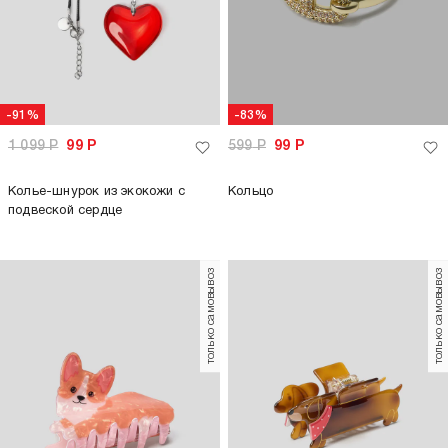
-91%
-83%
1 099
Р
99
Р
599
Р
99
Р
Колье-шнурок из экокожи с
Кольцо
подвеской сердце
только самовывоз
только самовывоз