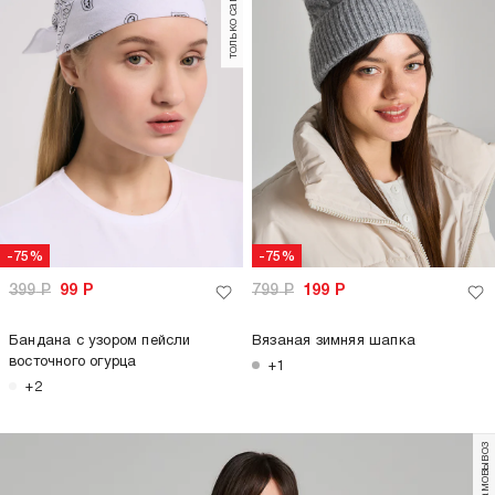
только самовывоз
-75%
-75%
399
Р
99
Р
799
Р
199
Р
Бандана с узором пейсли
Вязаная зимняя шапка
восточного огурца
+1
+2