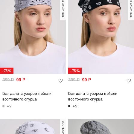
только самовывоз
только самовывоз
-75%
-75%
399
Р
99
Р
399
Р
99
Р
Бандана с узором пейсли
Бандана с узором пейсли
восточного огурца
восточного огурца
+2
+2