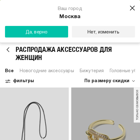
Магазин одежды для тебя
Ваш город
Скачать
☆☆☆☆☆
★★★★★
(23) звезды
Москва
ТВОЕ
Да, верно
Нет, изменить
РАСПРОДАЖА АКСЕССУАРОВ ДЛЯ
ЖЕНЩИН
Все
Новогодние аксессуары
Бижутерия
Головные уб
фильтры
По размеру скидки
только самовывоз