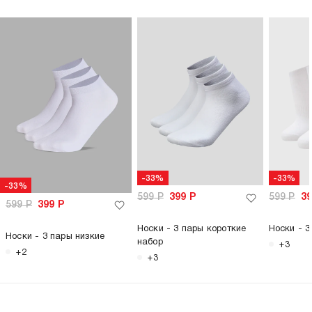
-33%
-33%
-33%
599
Р
399
Р
599
Р
3
599
Р
399
Р
Носки - 3 пары короткие
Носки - 3
Носки - 3 пары низкие
набор
+3
+2
+3