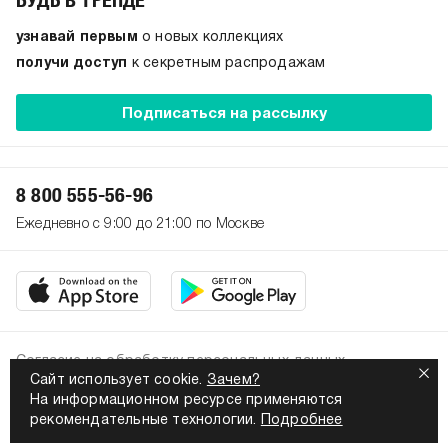
узнавай первым
о новых коллекциях
получи доступ
к секретным распродажам
Подписаться на рассылку
8 800 555-56-96
Ежедневно с 9:00 до 21:00 по Москве
Согласие на обработку персональных данных
Сайт использует cookie.
Зачем?
Политика конфиденциальности
На информационном ресурсе применяются
2026. Все права защищены
рекомендательные технологии.
Подробнее