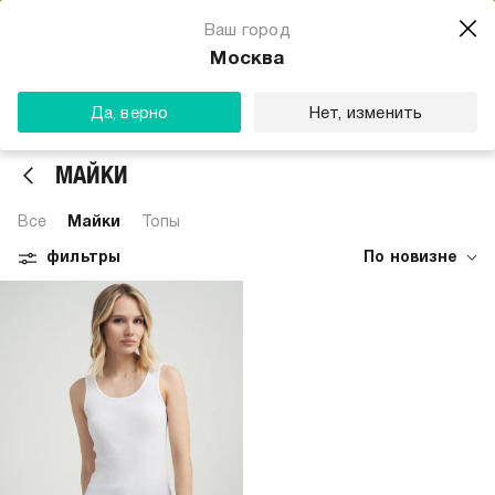
Магазин одежды для тебя
Ваш город
Скачать
☆☆☆☆☆
★★★★★
(23) звезды
Москва
ТВОЕ
Да, верно
Нет, изменить
МАЙКИ
Все
Майки
Топы
фильтры
По новизне