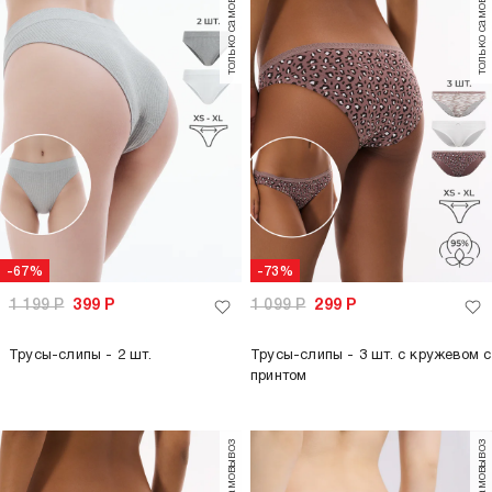
только самовывоз
только самовывоз
-67%
-73%
1 199
Р
399
Р
1 099
Р
299
Р
Трусы-слипы - 2 шт.
Трусы-слипы - 3 шт. с кружевом с
принтом