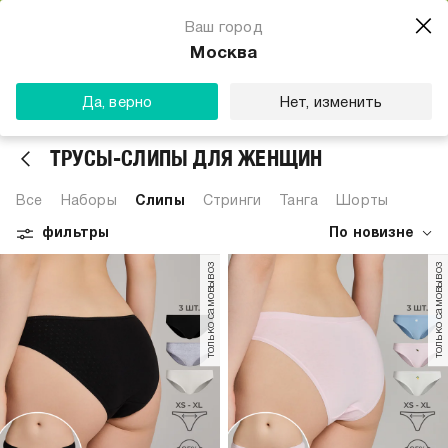
Магазин одежды для тебя
Ваш город
Скачать
☆☆☆☆☆
★★★★★
(23) звезды
Москва
ТВОЕ
Да, верно
Нет, изменить
ТРУСЫ-СЛИПЫ ДЛЯ ЖЕНЩИН
Все
Наборы
Слипы
Стринги
Танга
Шорты
фильтры
По новизне
только самовывоз
только самовывоз