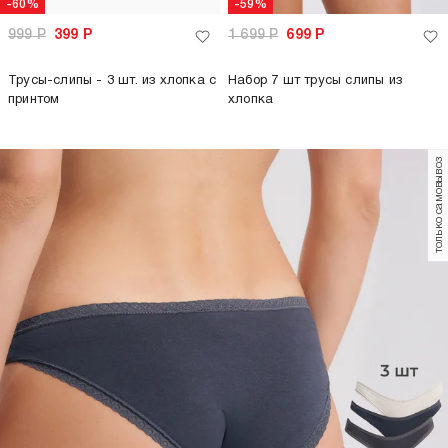
-60%
-59%
999
Р
399
Р
1 699
Р
699
Р
Трусы-слипы - 3 шт. из хлопка с
Набор 7 шт трусы слипы из
принтом
хлопка
только самовывоз