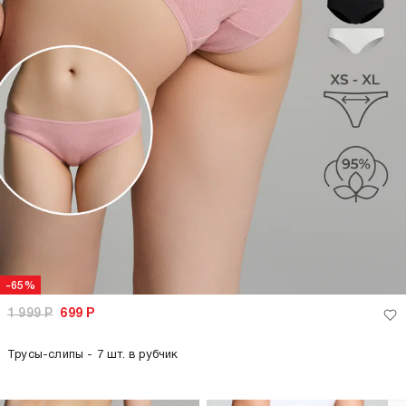
-65%
1 999
Р
699
Р
Трусы-слипы - 7 шт. в рубчик