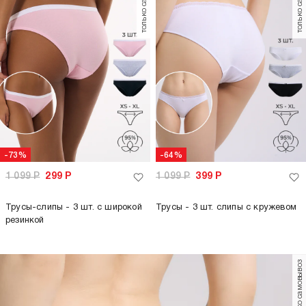
только самовывоз
только самовывоз
-73%
-64%
1 099
Р
299
Р
1 099
Р
399
Р
Трусы-слипы - 3 шт. с широкой
Трусы - 3 шт. слипы с кружевом
резинкой
только самовывоз