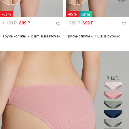
хиты
-67%
-65%
1 199
Р
399
Р
1 999
Р
699
Р
Трусы-слипы - 2 шт. в цветочек
Трусы-слипы - 7 шт. в рубчик