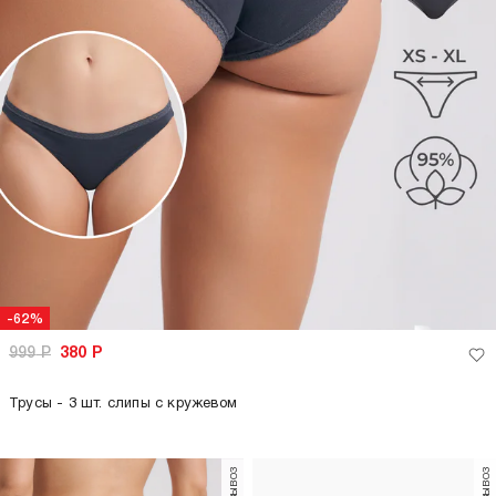
-62%
999
Р
380
Р
Трусы - 3 шт. слипы с кружевом