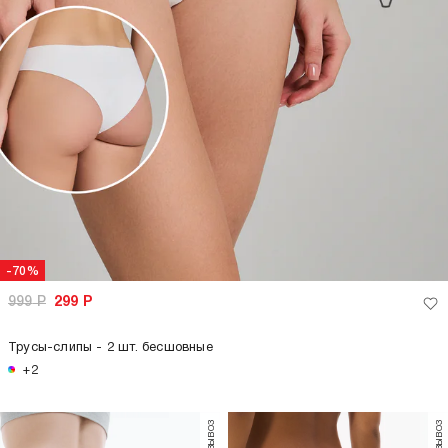
-70%
999
Р
299
Р
Трусы-слипы - 2 шт. бесшовные
+2