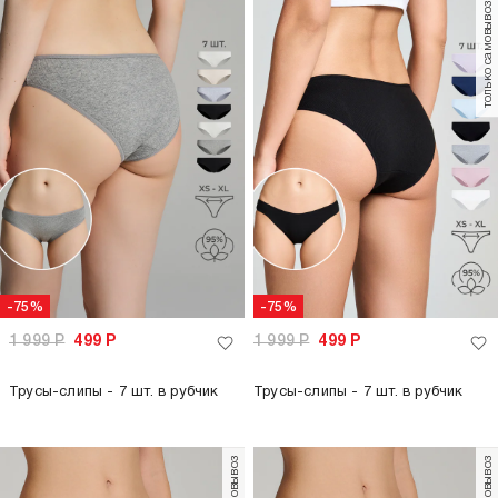
только самовывоз
-75%
-75%
1 999
Р
499
Р
1 999
Р
499
Р
Трусы-слипы - 7 шт. в рубчик
Трусы-слипы - 7 шт. в рубчик