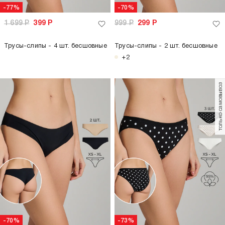
-77%
-70%
1 699
Р
399
Р
999
Р
299
Р
Трусы-слипы - 4 шт. бесшовные
Трусы-слипы - 2 шт. бесшовные
+2
только самовывоз
-70%
-73%