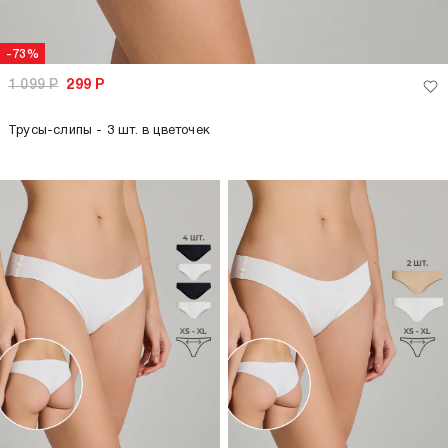
-73%
1 099
Р
299
Р
Трусы-слипы - 3 шт. в цветочек