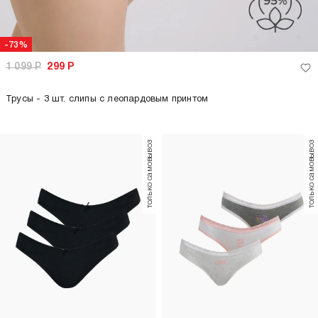
-73%
1 099
Р
299
Р
Трусы - 3 шт. слипы с леопардовым принтом
только самовывоз
только самовывоз