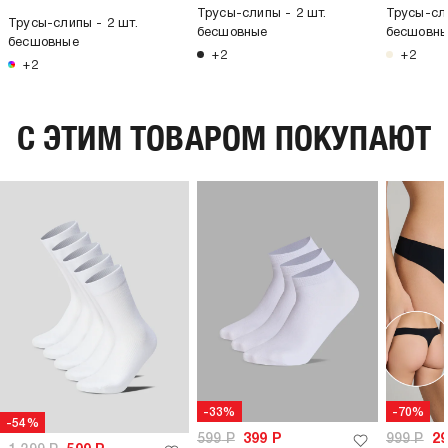
Трусы-слипы - 2 шт.
Трусы-сли
Трусы-слипы - 2 шт.
бесшовные
бесшовн
бесшовные
+2
+2
+2
C ЭТИМ ТОВАРОМ ПОКУПАЮТ
-33%
-70%
-54%
599
Р
399
Р
999
Р
2