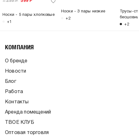
1 299
Р
599
Р
Носки - 3 пары низкие
Трусы-стр
Носки - 5 пары хлопковые
бесшовн
+2
+1
+2
КОМПАНИЯ
О бренде
Новости
Блог
Работа
Контакты
Аренда помещений
ТВОЕ КЛУБ
Оптовая торговля