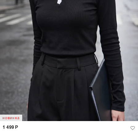
новинка
1 499
Р