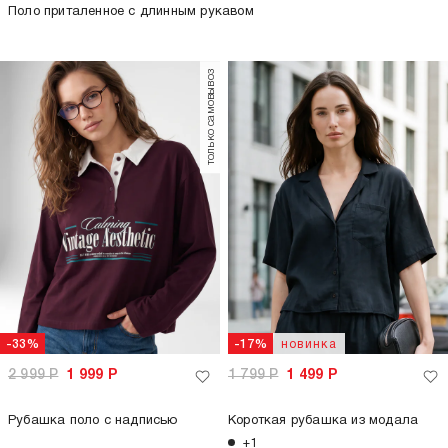
Поло приталенное с длинным рукавом
только самовывоз
новинка
-33%
-17%
2 999
Р
1 999
Р
1 799
Р
1 499
Р
Рубашка поло с надписью
Короткая рубашка из модала
+1