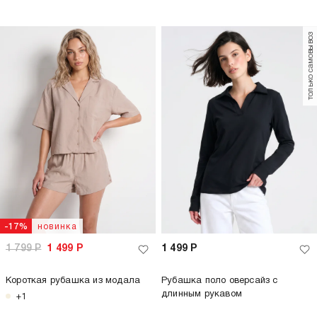
только самовывоз
новинка
-17%
1 799
Р
1 499
Р
1 499
Р
Короткая рубашка из модала
Рубашка поло оверсайз с
длинным рукавом
+1