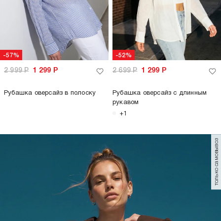
-57%
-52%
2 999
Р
1 299
Р
2 699
Р
1 299
Р
Рубашка оверсайз в полоску
Рубашка оверсайз с длинным
рукавом
+1
только самовывоз