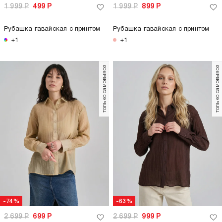
1 999
Р
499
Р
1 999
Р
899
Р
Рубашка гавайская с принтом
Рубашка гавайская с принтом
+1
+1
только самовывоз
только самовывоз
-74%
-63%
2 699
Р
699
Р
2 699
Р
999
Р