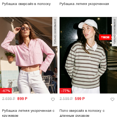
Рубашка оверсайз в полоску
Рубашка летняя укороченная
только самовывоз
только самовывоз
-67%
-77%
2 699
Р
899
Р
2 599
Р
599
Р
Рубашка летняя укороченная с
Поло оверсайз в полоску с
кружевом
длинным рукавом