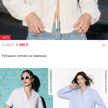
-44%
2 699
Р
1 499
Р
Рубашка летняя на завязках
только самовывоз
только самовывоз