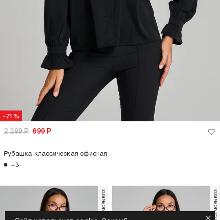
-71%
2 399
Р
699
Р
Рубашка классическая офисная
+3
только самовывоз
только самовывоз