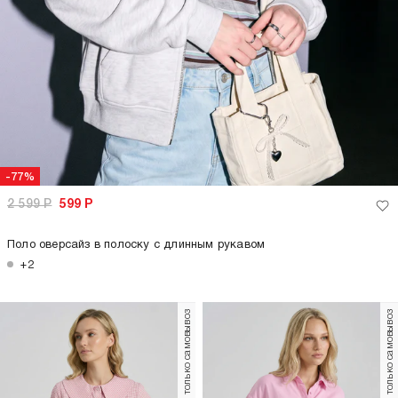
-77%
2 599
Р
599
Р
Поло оверсайз в полоску с длинным рукавом
+2
только самовывоз
только самовывоз