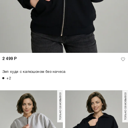
2 499
Р
Зип худи с капюшоном без начеса
+2
только самовывоз
только самовывоз