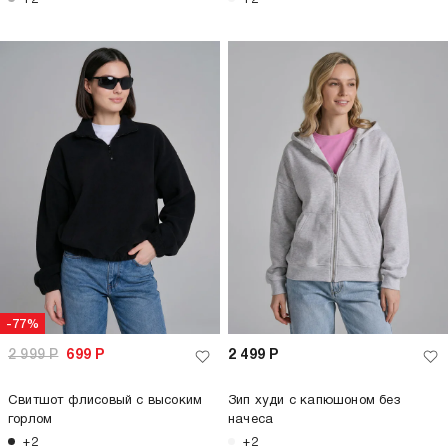
-77%
2 999
Р
699
Р
2 499
Р
Свитшот флисовый с высоким
Зип худи с капюшоном без
горлом
начеса
+2
+2