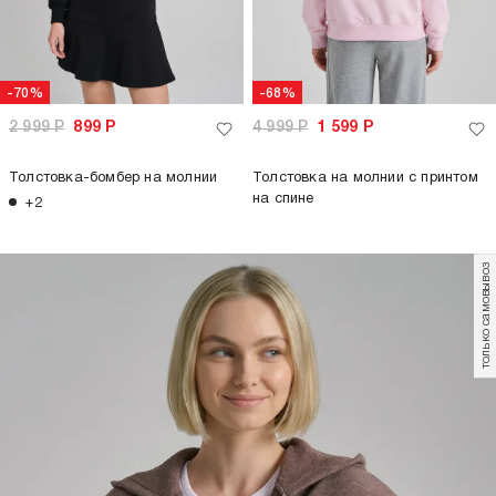
-70%
-68%
2 999
Р
899
Р
4 999
Р
1 599
Р
Толстовка-бомбер на молнии
Толстовка на молнии с принтом
на спине
+2
только самовывоз