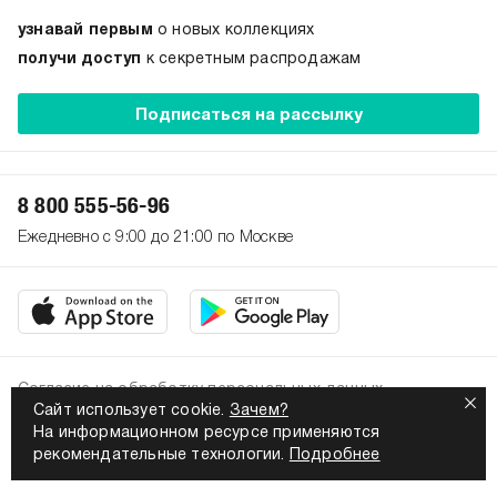
узнавай первым
о новых коллекциях
получи доступ
к секретным распродажам
Подписаться на рассылку
8 800 555-56-96
Ежедневно с 9:00 до 21:00 по Москве
Согласие на обработку персональных данных
Сайт использует cookie.
Зачем?
Политика конфиденциальности
На информационном ресурсе применяются
2026. Все права защищены
рекомендательные технологии.
Подробнее