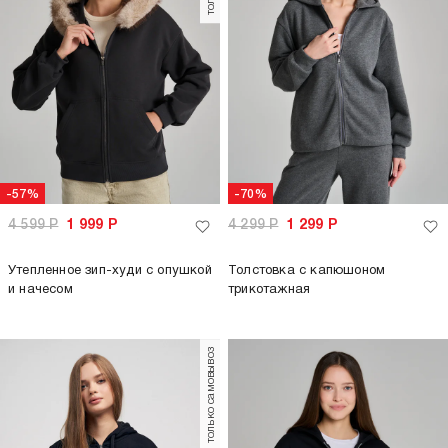
-57%
-70%
4 599
Р
1 999
Р
4 299
Р
1 299
Р
Утепленное зип-худи с опушкой
Толстовка с капюшоном
и начесом
трикотажная
только самовывоз