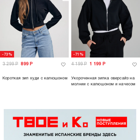
-73%
-71%
3 299
Р
899
Р
4 199
Р
1 199
Р
Короткая зип худи с капюшоном
Укороченная зипка оверсайз на
молнии с капюшоном и начесом