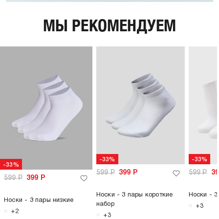
МЫ РЕКОМЕНДУЕМ
-33%
-33%
-33%
599
Р
399
Р
599
Р
3
599
Р
399
Р
Носки - 3 пары короткие
Носки - 3
Носки - 3 пары низкие
набор
+3
+2
+3