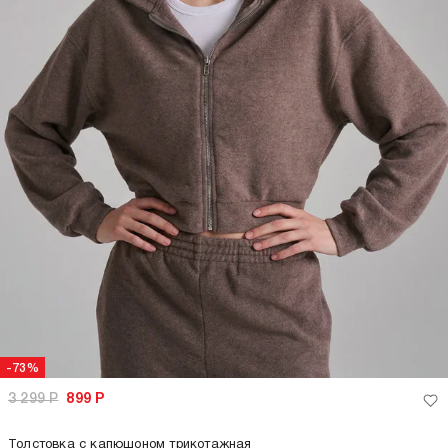
-73%
3 299
Р
899
Р
Толстовка с капюшоном трикотажная