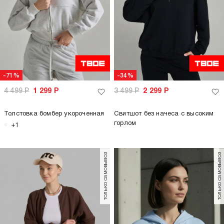
-71%
-34%
4 499
Р
1 299
Р
3 499
Р
2 299
Р
Толстовка бомбер укороченная
Свитшот без начеса с высоким
горлом
+1
только самовывоз
только самовывоз