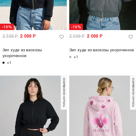
-19%
-19%
2 599
Р
2 099
Р
2 599
Р
2 099
Р
Зип худи из вискозы
Зип худи из вискозы укороченное
укороченное
+1
+1
только самовывоз
только самовывоз