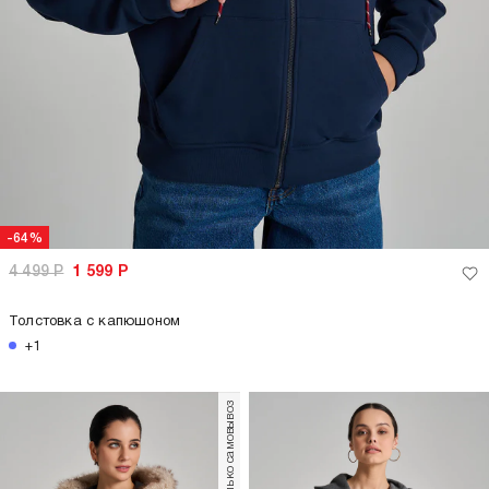
-64%
4 499
Р
1 599
Р
Толстовка с капюшоном
+1
только самовывоз