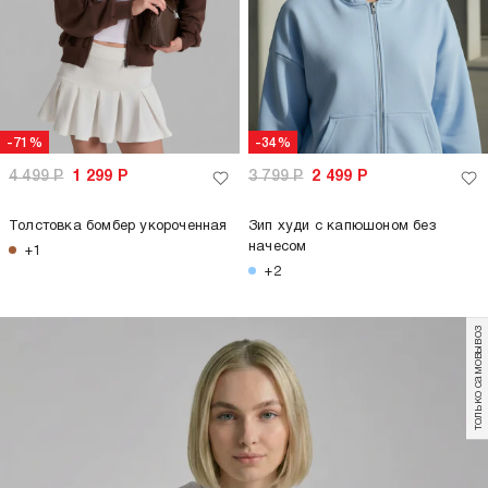
-71%
-34%
4 499
Р
1 299
Р
3 799
Р
2 499
Р
Толстовка бомбер укороченная
Зип худи с капюшоном без
начесом
+1
+2
только самовывоз