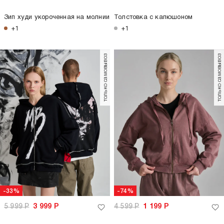
Зип худи укороченная на молнии
Толстовка с капюшоном
+1
+1
только самовывоз
только самовывоз
-33%
-74%
5 999
Р
3 999
Р
4 599
Р
1 199
Р