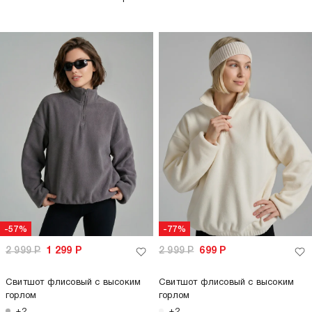
-57%
-77%
2 999
Р
1 299
Р
2 999
Р
699
Р
Свитшот флисовый с высоким
Свитшот флисовый с высоким
горлом
горлом
+2
+2