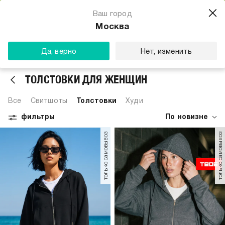
Магазин одежды для тебя
Ваш город
Скачать
☆☆☆☆☆
★★★★★
(23) звезды
Москва
ТВОЕ
Да, верно
Нет, изменить
ТОЛСТОВКИ ДЛЯ ЖЕНЩИН
Все
Свитшоты
Толстовки
Худи
фильтры
По новизне
только самовывоз
только самовывоз