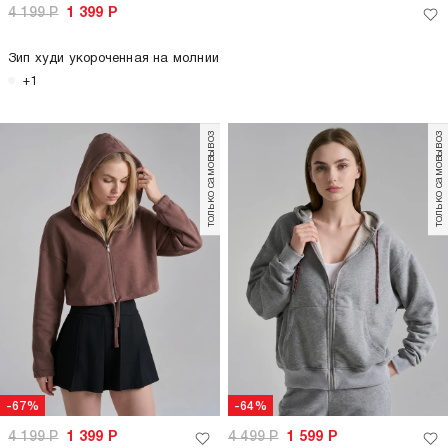
4 199
Р
1 399
Р
Зип худи укороченная на молнии
+1
только самовывоз
только самовывоз
-67%
-64%
4 199
Р
1 399
Р
4 499
Р
1 599
Р