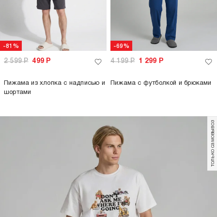
-81%
-69%
2 599
Р
499
Р
4 199
Р
1 299
Р
Пижама из хлопка с надписью и
Пижама с футболкой и брюками
шортами
только самовывоз