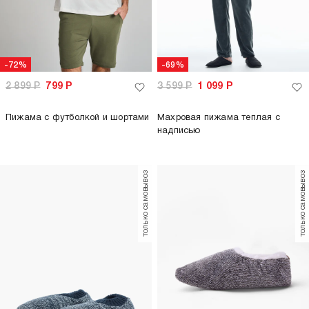
-72%
-69%
2 899
Р
799
Р
3 599
Р
1 099
Р
Пижама с футболкой и шортами
Махровая пижама теплая с
надписью
только самовывоз
только самовывоз