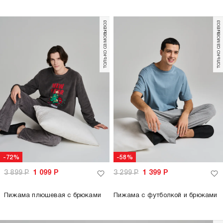
только самовывоз
только самовывоз
-72%
-58%
3 899
Р
1 099
Р
3 299
Р
1 399
Р
Пижама плюшевая с брюками
Пижама с футболкой и брюками