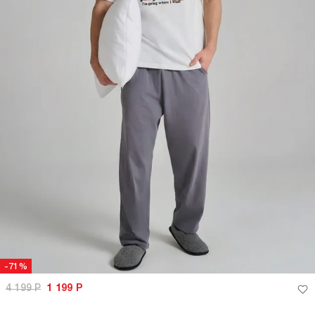
-71%
4 199
Р
1 199
Р