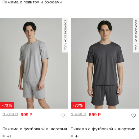
Пижама с принтом и брюками
только самовывоз
только самовывоз
-73%
-73%
2 599
Р
699
Р
2 599
Р
699
Р
Пижама с футболкой и шортами
Пижама с футболкой и шортами
+1
+1