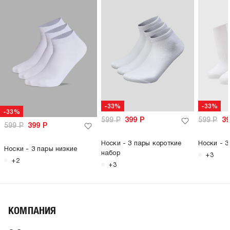
-33%
-33%
-33%
599
Р
399
Р
599
Р
3
599
Р
399
Р
Носки - 3 пары короткие
Носки - 3
Носки - 3 пары низкие
набор
+3
+2
+3
КОМПАНИЯ