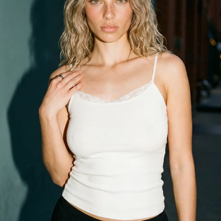
-26%
2 299
Р
1 699
Р
1 499
Р
Футболка оверсайз с принтом
Футболка оверсайз с принтом
Третьяковская галерея
Третьяковская галерея
только самовывоз
только самовывоз