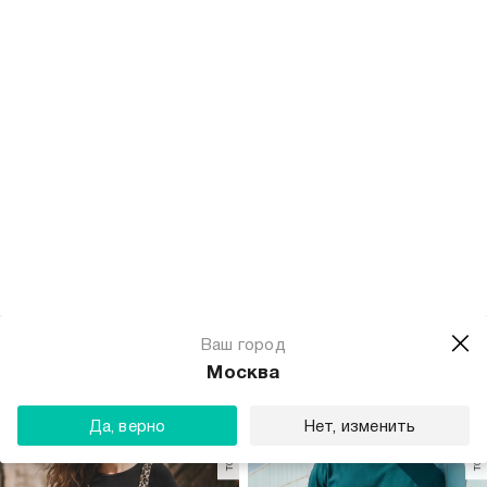
-71%
1 299
Р
1 699
Р
499
Р
Футболка спортивная с
Футболка летняя с коротким
лампасами
рукавом
+4
+2
только самовывоз