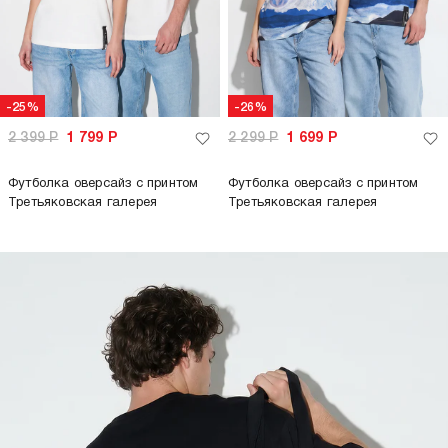
1 499
Р
Сумка шоппер Третьяковская галерея
только самовывоз
только самовывоз
-35%
-65%
2 299
Р
1 499
Р
1 999
Р
699
Р