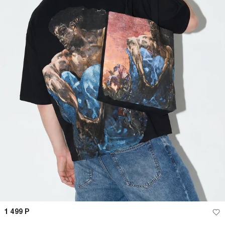
Сумка шоппер Третьяковская
Футболка хлопковая с принтом
галерея
-38%
-70%
799
Р
499
Р
1 999
Р
599
Р