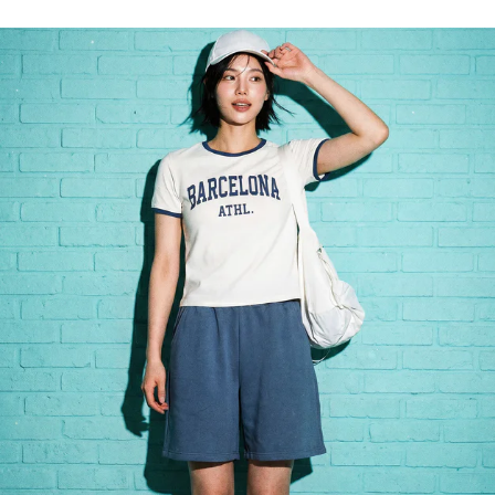
1 299
Р
1 299
Р
Шорты летние трикотажные
Шорты летние трикотажные
+5
+5
только самовывоз
только самовывоз