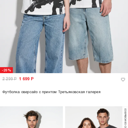
только самовывоз
только самовывоз
-26%
-65%
2 299
Р
1 699
Р
2 299
Р
799
Р
Футболка оверсайз с принтом
Поло летнее с коротким рукавом
Третьяковская галерея
+3