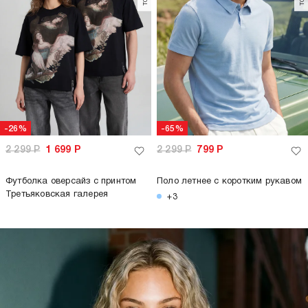
-50%
1 199
Р
599
Р
Топ летний с кружевом
+1
только самовывоз
только самовывоз