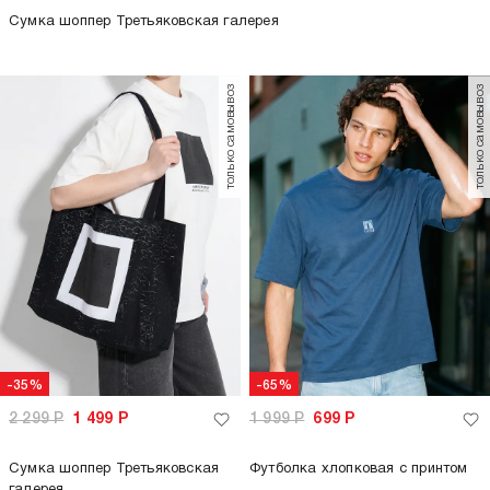
Топ на тонких бретелях
Шорты летние с высокой талией
+5
+1