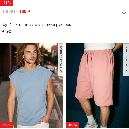
-26%
-26%
2 299
Р
1 699
Р
2 299
Р
1 699
Р
Футболка оверсайз с принтом
Футболка оверсайз с принтом
Третьяковская галерея
Третьяковская галерея