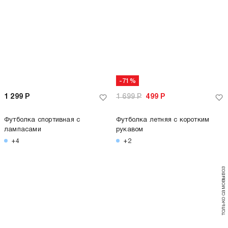
-71%
1 699
Р
499
Р
Футболка летняя с коротким рукавом
+2
только самовывоз
только самовывоз