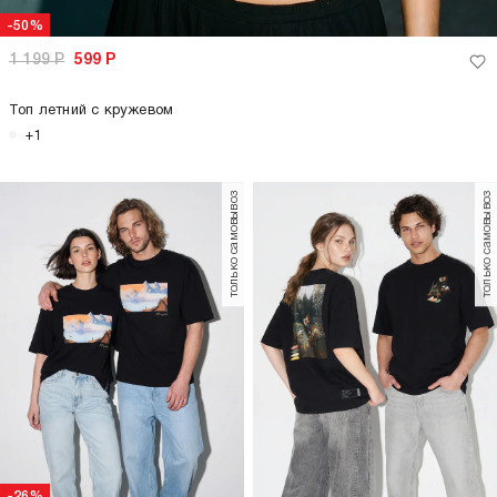
-26%
1 499
Р
2 299
Р
1 699
Р
Футболка оверсайз с принтом
Футболка оверсайз с принтом
Третьяковская галерея
Третьяковская галерея
только самовывоз