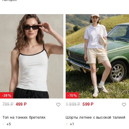
-70%
1 999
Р
599
Р
Шорты летние с высокой талией
+1
только самовывоз
только самовывоз