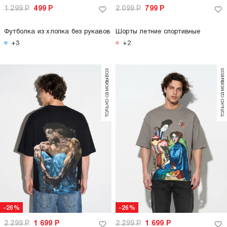
-26%
2 299
Р
1 699
Р
Футболка оверсайз с принтом Третьяковская галерея