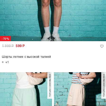
-60%
-73%
2 999
Р
1 199
Р
1 499
Р
399
Р
Летние брюки палаццо легкие
Велосипедки со стрелками
+1
+1
только самовывоз