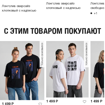
Лонгслив оверсайз
Лонгслив
Лонгслив оверсайз
хлопковый с надписью
свободно
хлопковый с надписью
+1
C ЭТИМ ТОВАРОМ ПОКУПАЮТ
только самовывоз
только самовывоз
1 499
Р
1 499
Р
1 499
Р