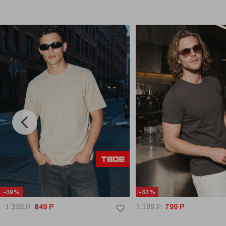
-39%
-33%
1 399
Р
849
Р
1 199
Р
799
Р