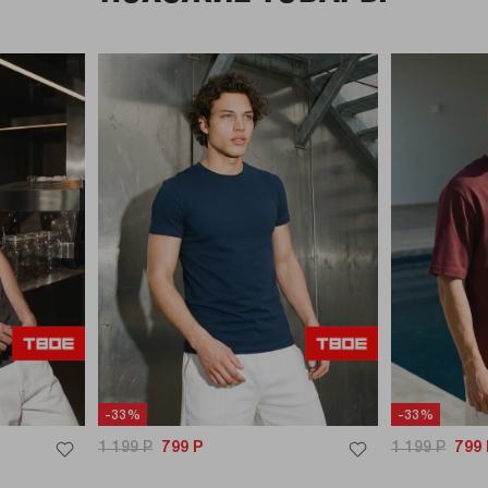
-33%
-33%
1 199
Р
799
Р
1 199
Р
799