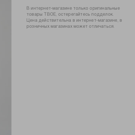
мужчин, так и для подростков.
барабанная сушка запрещена
состав:
100% хлопок
В интернет-магазине только оригинальные
глажение вывернутой наизнанку
силуэт:
прямой, свободный
товары ТВОЕ, остерегайтесь подделок.
глажение при 150ºС
Цена действительна в интернет-магазине, в
узор:
однотонный
химчистка запрещена
розничных магазинах может отличаться.
длина:
стандартная
тип карманов:
без карманов
плотность
180
материала, г/м2:
пол:
мужской