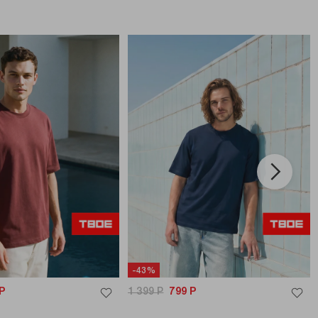
-43%
Р
1 399
Р
799
Р