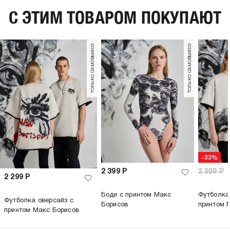
C ЭТИМ ТОВАРОМ ПОКУПАЮТ
только самовывоз
только самовывоз
-33%
2 399
Р
2 999
Р
2 299
Р
Боди с принтом Макс
Футболка
Футболка оверсайз с
Борисов
принтом 
принтом Макс Борисов