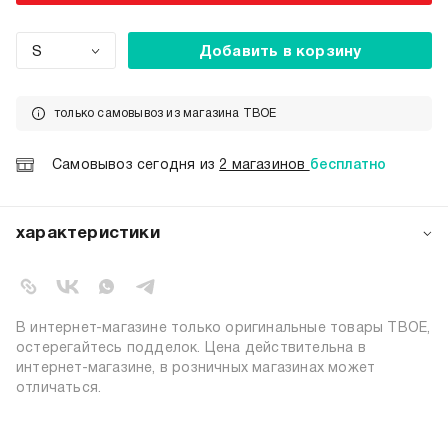
S
Добавить в корзину
только самовывоз из магазина ТВОЕ
Самовывоз сегодня из
2 магазинов
бесплатно
характеристики
артикул:
106106
коллекция:
весна-лето 2026
специальная
В интернет-магазине только оригинальные товары ТВОЕ,
макс борисов
коллекция:
остерегайтесь подделок. Цена действительна в
вид застежки:
резинка
интернет-магазине, в розничных магазинах может
отличаться.
цвет:
серый
состав:
90% хлопок, 10% полиэстер
силуэт:
свободный