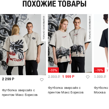
ПОХОЖИЕ ТОВАРЫ
тип посадки:
средняя
узор:
принт
утеплитель:
без утепления
только самовывоз
только самовывоз
длина:
стандартная
тип карманов:
прорезные
пол:
мужской, унисекс, женский
у
-33%
-70%
2 999
Р
1 999
Р
1 999
Р
2 299
Р
Футболка оверсайз с
Футболка
Футболка оверсайз с
принтом Макс Борисов
Москва
принтом Макс Борисов