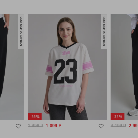
только самовывоз
только самовывоз
-35%
-33%
1 699
Р
1 099
Р
4 499
Р
2 99