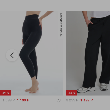
только самовывоз
-25%
-64%
1 599
Р
1 199
Р
3 299
Р
1 199
Р