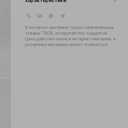
характеристики
артикул:
103066
коллекция:
осень-зима 2024-2025
вид застежки:
резинка
В интернет-магазине только оригинальные
цвет:
черный
товары ТВОЕ, остерегайтесь подделок.
Цена действительна в интернет-магазине, в
89% полиэстер, 11%
состав:
розничных магазинах может отличаться.
эластан
силуэт:
приталенный
тип посадки:
высокая
узор:
однотонный
утеплитель:
без утепления
длина:
стандартная
тип карманов:
без карманов
плотность
230
материала, г/м2:
пол:
женский