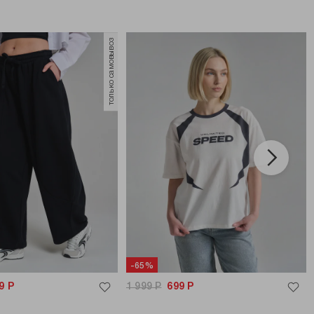
только самовывоз
-65%
9
Р
1 999
Р
699
Р