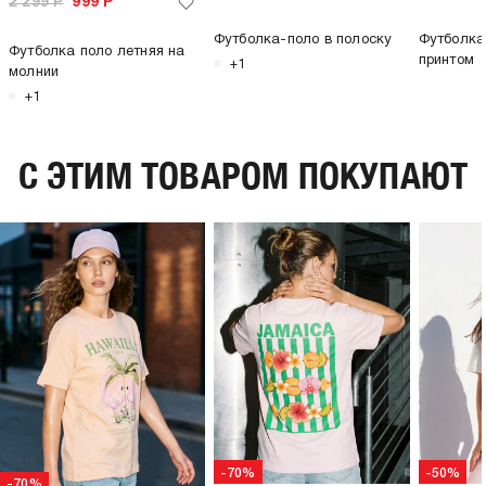
2 299
Р
999
Р
Футболка-поло в полоску
Футболка
Футболка поло летняя на
принтом
+1
молнии
+1
C ЭТИМ ТОВАРОМ ПОКУПАЮТ
-70%
-50%
-70%