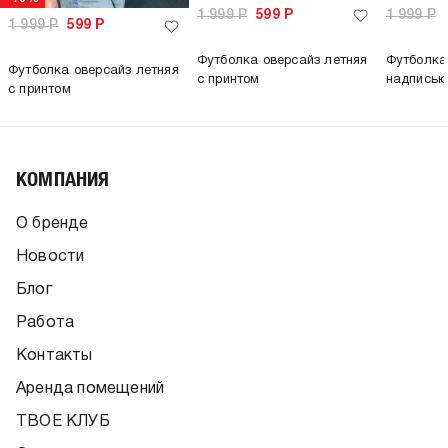
1 999
Р
599
Р
1 999
Р
1 999
Р
599
Р
Футболка оверсайз летняя
Футболка
Футболка оверсайз летняя
с принтом
надписью
с принтом
КОМПАНИЯ
О бренде
Новости
Блог
Работа
Контакты
Аренда помещений
ТВОЕ КЛУБ