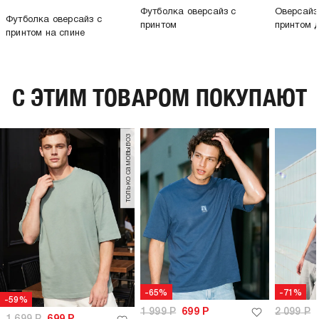
Футболка оверсайз с
Оверсайз
Футболка оверсайз с
принтом
принтом 
принтом на спине
C ЭТИМ ТОВАРОМ ПОКУПАЮТ
только самовывоз
-65%
-71%
-59%
1 999
Р
699
Р
2 099
Р