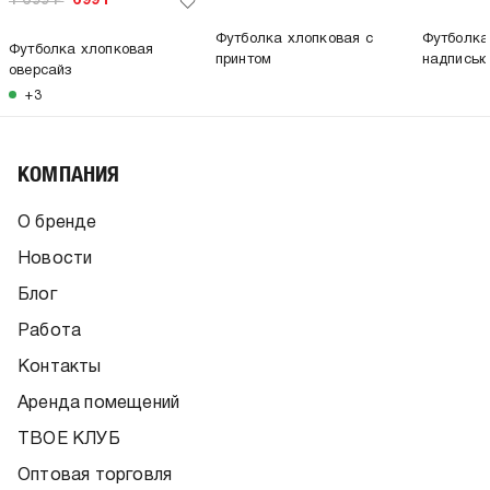
1 699
Р
699
Р
Футболка хлопковая с
Футболка
Футболка хлопковая
принтом
надпись
оверсайз
+3
КОМПАНИЯ
О бренде
Новости
Блог
Работа
Контакты
Аренда помещений
ТВОЕ КЛУБ
Оптовая торговля