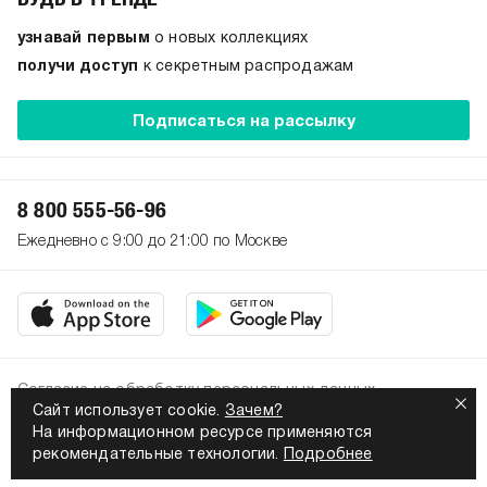
узнавай первым
о новых коллекциях
получи доступ
к секретным распродажам
Подписаться на рассылку
8 800 555-56-96
Ежедневно с 9:00 до 21:00 по Москве
Согласие на обработку персональных данных
Сайт использует cookie.
Зачем?
Политика конфиденциальности
На информационном ресурсе применяются
2026. Все права защищены
рекомендательные технологии.
Подробнее