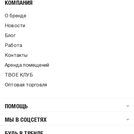
КОМПАНИЯ
220
г/м2:
пол:
мужской
О бренде
Новости
Блог
Работа
Контакты
Аренда помещений
ТВОЕ КЛУБ
Оптовая торговля
ПОМОЩЬ
МЫ В СОЦСЕТЯХ
БУДЬ В ТРЕНДЕ