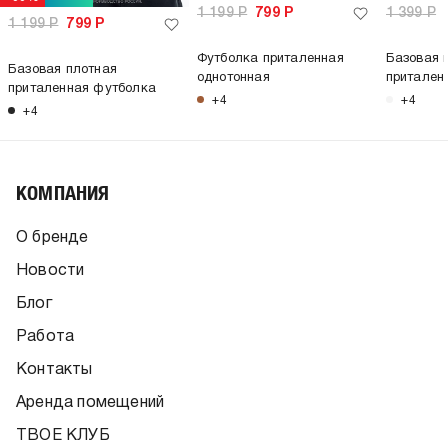
1 199
Р
799
Р
1 399
Р
1 199
Р
799
Р
Футболка приталенная
Базовая 
Базовая плотная
однотонная
притален
приталенная футболка
+4
+4
+4
КОМПАНИЯ
О бренде
Новости
Блог
Работа
Контакты
Аренда помещений
ТВОЕ КЛУБ