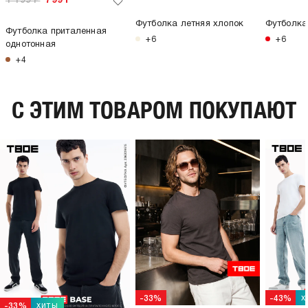
1 199
Р
799
Р
Футболка летняя хлопок
Футболка
Футболка приталенная
+6
+6
однотонная
+4
C ЭТИМ ТОВАРОМ ПОКУПАЮТ
х
-33%
-43%
хиты
-33%