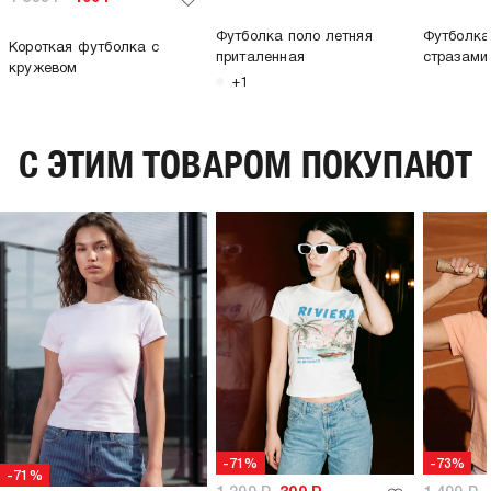
Футболка поло летняя
Футболка
Короткая футболка с
приталенная
стразами
кружевом
+1
C ЭТИМ ТОВАРОМ ПОКУПАЮТ
-71%
-73%
-71%