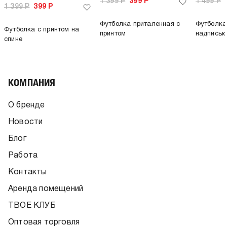
1 399
Р
399
Р
1 499
Р
1 399
Р
399
Р
Футболка приталенная с
Футболка
Футболка с принтом на
принтом
надпись
спине
КОМПАНИЯ
О бренде
Новости
Блог
Работа
Контакты
Аренда помещений
ТВОЕ КЛУБ
Оптовая торговля